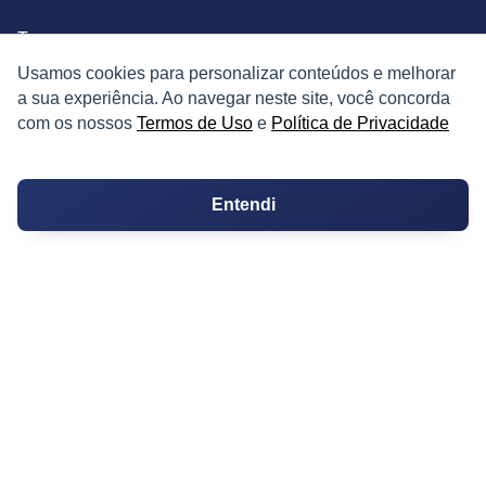
Terrenos
Usamos cookies para personalizar conteúdos e melhorar
Sobrados
a sua experiência. Ao navegar neste site, você concorda
com os nossos
Termos de Uso
e
Política de Privacidade
Coberturas
Kitnets
Entendi
Salas Comerciais
Fazendas
Depósitos
Imóveis Comerciais
Outros Imóveis
SOBRE O IMÓVEL GUIDE