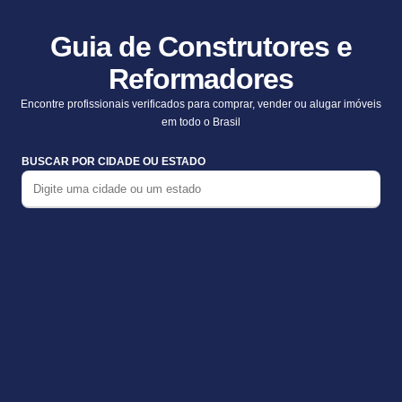
Guia de Construtores e
Reformadores
Encontre profissionais verificados para comprar, vender ou alugar imóveis
em todo o Brasil
BUSCAR POR CIDADE OU ESTADO