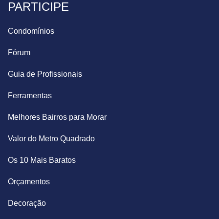
PARTICIPE
Condomínios
Fórum
Guia de Profissionais
Ferramentas
Melhores Bairros para Morar
Valor do Metro Quadrado
Os 10 Mais Baratos
Orçamentos
Decoração