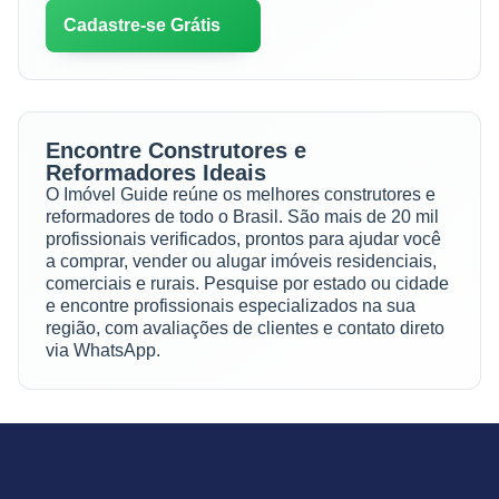
Cadastre-se Grátis
Encontre Construtores e
Reformadores Ideais
O Imóvel Guide reúne os melhores construtores e
reformadores de todo o Brasil. São mais de 20 mil
profissionais verificados, prontos para ajudar você
a comprar, vender ou alugar imóveis residenciais,
comerciais e rurais. Pesquise por estado ou cidade
e encontre profissionais especializados na sua
região, com avaliações de clientes e contato direto
via WhatsApp.