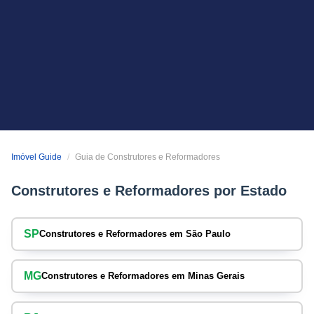
Imóvel Guide
Guia de Construtores e Reformadores
Construtores e Reformadores por Estado
SP
Construtores e Reformadores em São Paulo
MG
Construtores e Reformadores em Minas Gerais