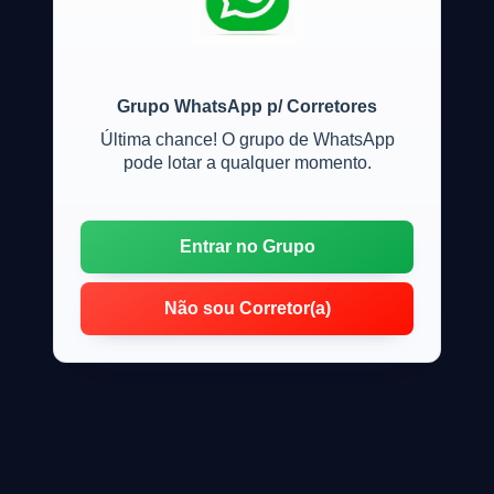
Grupo WhatsApp p/ Corretores
Última chance! O grupo de WhatsApp
pode lotar a qualquer momento.
Entrar no Grupo
Não sou Corretor(a)