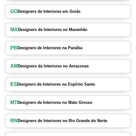
GO
Designers de Interiores em Goiás
MA
Designers de Interiores no Maranhão
PB
Designers de Interiores na Paraíba
AM
Designers de Interiores no Amazonas
ES
Designers de Interiores no Espírito Santo
MT
Designers de Interiores no Mato Grosso
RN
Designers de Interiores no Rio Grande do Norte