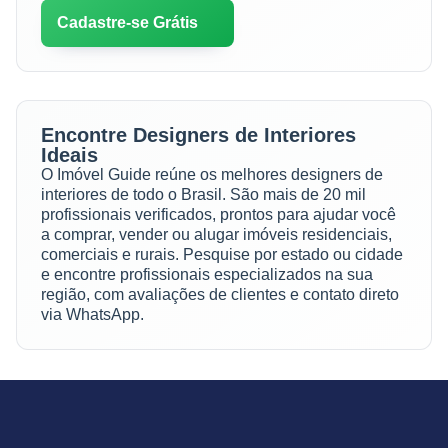
Cadastre-se Grátis
Encontre Designers de Interiores
Ideais
O Imóvel Guide reúne os melhores designers de
interiores de todo o Brasil. São mais de 20 mil
profissionais verificados, prontos para ajudar você
a comprar, vender ou alugar imóveis residenciais,
comerciais e rurais. Pesquise por estado ou cidade
e encontre profissionais especializados na sua
região, com avaliações de clientes e contato direto
via WhatsApp.