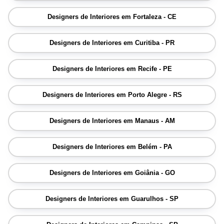
Designers de Interiores em Fortaleza - CE
Designers de Interiores em Curitiba - PR
Designers de Interiores em Recife - PE
Designers de Interiores em Porto Alegre - RS
Designers de Interiores em Manaus - AM
Designers de Interiores em Belém - PA
Designers de Interiores em Goiânia - GO
Designers de Interiores em Guarulhos - SP