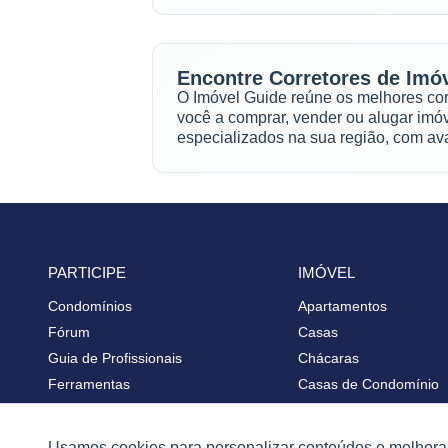
Encontre Corretores de Imóv
O Imóvel Guide reúne os melhores corre
você a comprar, vender ou alugar imóv
especializados na sua região, com ava
PARTICIPE
IMÓVEL
Condomínios
Apartamentos
Fórum
Casas
Guia de Profissionais
Chácaras
Ferramentas
Casas de Condomínio
Melhores Bairros para Morar
Terrenos
Valor do Metro Quadrado
Sobrados
Usamos cookies para personalizar conteúdos e melhorar