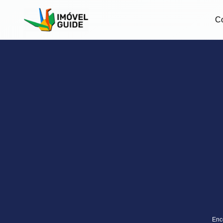
C
Enco