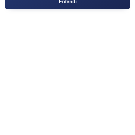
Entendi
Coberturas
Kitnets
Salas Comerciais
Fazendas
Depósitos
Imóveis Comerciais
Outros Imóveis
SOBRE O IMÓVEL GUIDE
Quem Somos
Como me Cadastrar