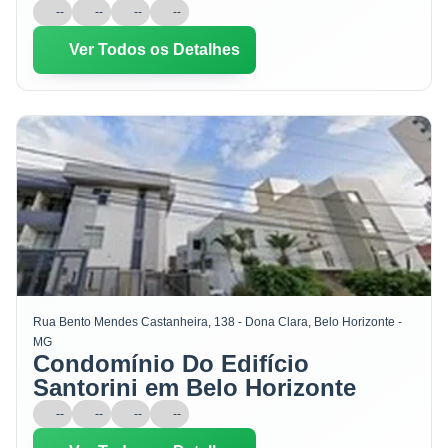
--
--
--
--
Ver Todos os Detalhes
Rua Bento Mendes Castanheira, 138 - Dona Clara, Belo Horizonte -
MG
Condomínio Do Edifício
Santorini em Belo Horizonte
--
--
--
--