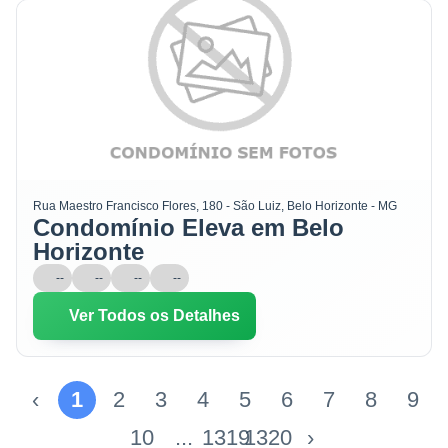
Rua Maestro Francisco Flores, 180 - São Luiz, Belo Horizonte - MG
Condomínio Eleva em Belo
Horizonte
--
--
--
--
Ver Todos os Detalhes
‹
1
2
3
4
5
6
7
8
9
10
...
1319
1320
›