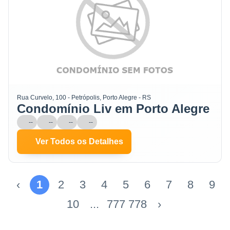
Rua Curvelo, 100 - Petrópolis, Porto Alegre - RS
Condomínio Liv em Porto Alegre
--
--
--
--
Ver Todos os Detalhes
‹
1
2
3
4
5
6
7
8
9
10
...
777
778
›