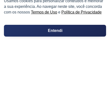
Usamos cookies para personalizar conteúdos e melhorar
Kitnets
a sua experiência. Ao navegar neste site, você concorda
com os nossos
Termos de Uso
e
Política de Privacidade
Salas Comerciais
Fazendas
Entendi
Depósitos
Imóveis Comerciais
Outros Imóveis
SOBRE O IMÓVEL GUIDE
Quem Somos
Como me Cadastrar
Como Responder no Fórum