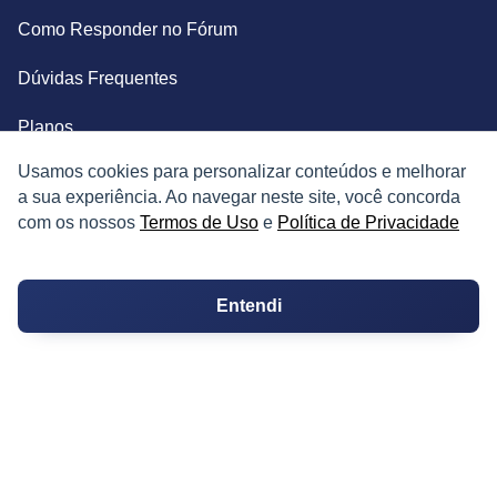
Como Responder no Fórum
Dúvidas Frequentes
Planos
Usamos cookies para personalizar conteúdos e melhorar
Mapa do Site
a sua experiência. Ao navegar neste site, você concorda
com os nossos
Termos de Uso
e
Política de Privacidade
TERMOS
Termos de Uso
Entendi
Política de Privacidade
CONTATOS
Imprensa e Jornalismo