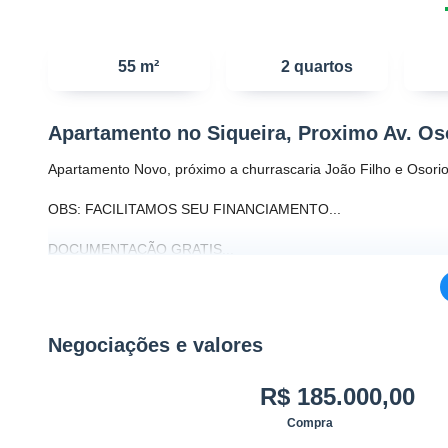
55 m²
2 quartos
Apartamento no Siqueira, Proximo Av. Os
Apartamento Novo, próximo a churrascaria João Filho e Osorio
OBS: FACILITAMOS SEU FINANCIAMENTO...
DOCUMENTAÇÃO GRATIS...
-2 quartos (com suítes)
-2 Banheiros
-sala
Negociações e valores
-cozinha americana
-varanda
-1 Vaga de Garagem
R$ 185.000,00
-Deck com churrasqueira
Compra