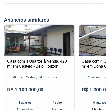
Anúncios similares
Casa com 4 Quartos à Venda, 420
Casa com 4 Qua
m² em Castelo - Belo Horizon...
m² em Dona Clara
420 m² em Castelo, Belo Horizonte
178 m² em Dona Cl
R$ 1.100.000,00
R$ 1.300.00
4 quartos
4 suíte
4 quartos
5 banheiros
6 vagas
2 banheiros