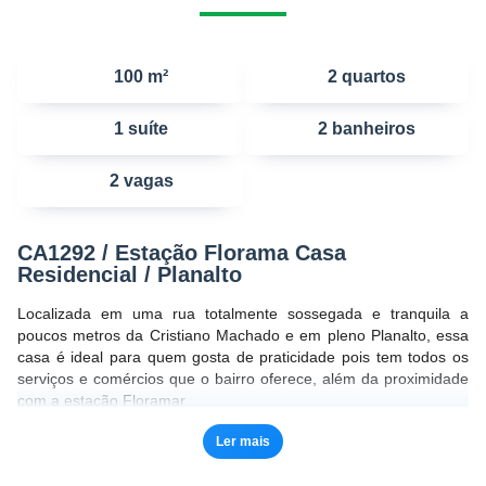
100 m²
2 quartos
1 suíte
2 banheiros
2 vagas
CA1292 / Estação Florama Casa
Residencial / Planalto
Localizada em uma rua totalmente sossegada e tranquila a
poucos metros da Cristiano Machado e em pleno Planalto, essa
casa é ideal para quem gosta de praticidade pois tem todos os
serviços e comércios que o bairro oferece, além da proximidade
com a estação Floramar.
Ler mais
Mas essa também é uma casa para quem não abre mão de uma
moradia arejada e iluminada. Sem falar na importância de se