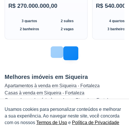
R$ 270.000.000,00
R$ 540.000,
3 quartos
2 suítes
4 quartos
2 banheiros
2 vagas
3 banheiros
Melhores imóveis em Siqueira
Apartamentos à venda em Siqueira - Fortaleza
Casas à venda em Siqueira - Fortaleza
Casas de condomínio à venda em Siqueira - Fortaleza
Lotes / Terrenos à venda em Siqueira - Fortaleza
Usamos cookies para personalizar conteúdos e melhorar
Sobrados à venda em Siqueira - Fortaleza
a sua experiência. Ao navegar neste site, você concorda
Kitnets à venda em Siqueira - Fortaleza
com os nossos
Termos de Uso
e
Política de Privacidade
Studios à venda em Siqueira - Fortaleza