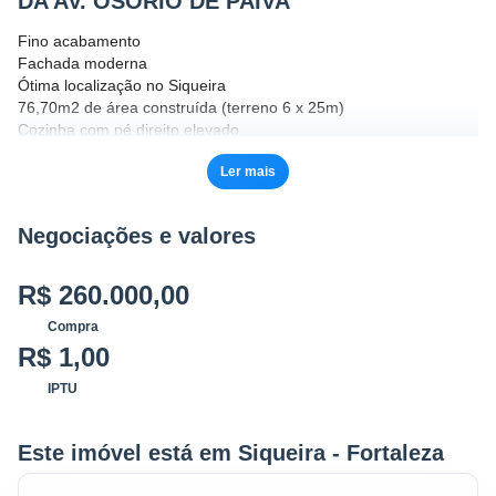
DA AV. OSORIO DE PAIVA
Fino acabamento
Fachada moderna
Ótima localização no Siqueira
76,70m2 de área construída (terreno 6 x 25m)
Cozinha com pé direito elevado
Sala estar/jantar com pé direito elevado
Ler mais
3 quartos, 1 suíte + 1 reversível
garagem para 2 carros
Negociações e valores
FINANCIAMENTO COM A CAIXA OU QUALQUER INSTITUIÇÃO
BANCÁRIA
R$ 260.000,00
R$ 260mil
Compra
R$ 1,00
IPTU
Este imóvel está em Siqueira - Fortaleza