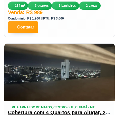
134 m²
3 quartos
3 banheiros
2 vagas
Venda: R$ 989
Condomínio: R$ 1.200 | IPTU: R$ 3.000
Contatar
RUA ARNALDO DE MATOS, CENTRO-SUL, CUIABÁ - MT
Cobertura com 4 Quartos para Alugar, 250