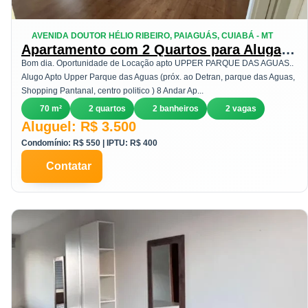
AVENIDA DOUTOR HÉLIO RIBEIRO, PAIAGUÁS, CUIABÁ - MT
Apartamento com 2 Quartos para Alugar,
70 m² em Paiaguás - Cuiabá
Bom dia. Oportunidade de Locação apto UPPER PARQUE DAS AGUAS..
Alugo Apto Upper Parque das Aguas (próx. ao Detran, parque das Aguas,
Shopping Pantanal, centro politico ) 8 Andar Ap...
70 m²
2 quartos
2 banheiros
2 vagas
Aluguel: R$ 3.500
Condomínio: R$ 550 | IPTU: R$ 400
Contatar