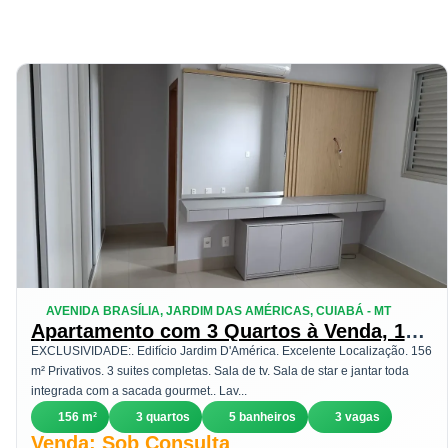
AVENIDA BRASÍLIA, JARDIM DAS AMÉRICAS, CUIABÁ - MT
Apartamento com 3 Quartos à Venda, 156
m² em Jardim das Américas - Cuiabá
EXCLUSIVIDADE:. Edifício Jardim D'América. Excelente Localização. 156
m² Privativos. 3 suites completas. Sala de tv. Sala de star e jantar toda
integrada com a sacada gourmet.. Lav...
156 m²
3 quartos
5 banheiros
3 vagas
Venda: Sob Consulta