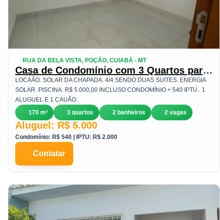
RUA DA BELA VISTA, POÇÃO, CUIABÁ - MT
Casa de Condomínio com 3 Quartos para
Alugar, 170 m² em Poção - Cuiabá
LOCAÃO. SOLAR DA CHAPADA. 4/4 SENDO DUAS SUITES. ENERGIA
SOLAR. PISCINA. R$ 5.000,00 INCLUSO CONDOMÍNIO + 540 IPTU.. 1
ALUGUEL E 1 CAUÃO.
170 m²
3 quartos
2 banheiros
2 vagas
Aluguel: R$ 5.000
Condomínio: R$ 540 | IPTU: R$ 2.000
Contatar