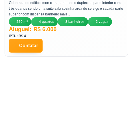
m² em Centro-Sul - Cuiabá
Cobertura no edifício mon cler apartamento duplex na parte inferior com
três quartos sendo uma suíte sala cozinha área de serviço e sacada parte
superior com dispensa banheiro mais...
250 m²
4 quartos
3 banheiros
2 vagas
Aluguel: R$ 6.000
IPTU: R$ 4
Contatar