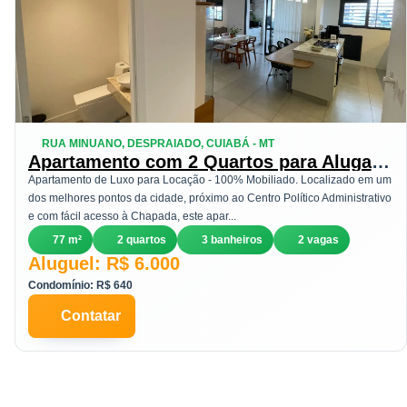
RUA MINUANO, DESPRAIADO, CUIABÁ - MT
Apartamento com 2 Quartos para Alugar,
77 m² em Despraiado - Cuiabá
Apartamento de Luxo para Locação - 100% Mobiliado. Localizado em um
dos melhores pontos da cidade, próximo ao Centro Político Administrativo
e com fácil acesso à Chapada, este apar...
77 m²
2 quartos
3 banheiros
2 vagas
Aluguel: R$ 6.000
Condomínio: R$ 640
Contatar