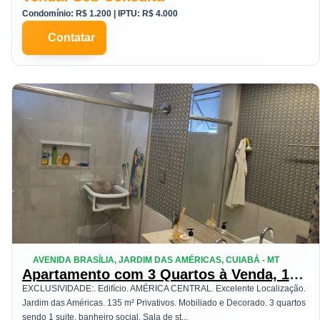
Condomínio: R$ 1.200 | IPTU: R$ 4.000
Contatar
AVENIDA BRASÍLIA, JARDIM DAS AMÉRICAS, CUIABÁ - MT
Apartamento com 3 Quartos à Venda, 134
m² em Jardim das Américas - Cuiabá
EXCLUSIVIDADE:. Edifício. AMÉRICA CENTRAL. Excelente Localização.
Jardim das Américas. 135 m² Privativos. Mobiliado e Decorado. 3 quartos
sendo 1 suite. banheiro social. Sala de st...