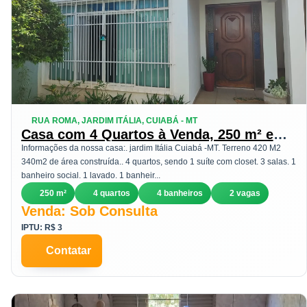
RUA ROMA, JARDIM ITÁLIA, CUIABÁ - MT
Casa com 4 Quartos à Venda, 250 m² em
Jardim Itália - Cuiabá
Informações da nossa casa:. jardim Itália Cuiabá -MT. Terreno 420 M2
340m2 de área construída.. 4 quartos, sendo 1 suíte com closet. 3 salas. 1
banheiro social. 1 lavado. 1 banheir...
250 m²
4 quartos
4 banheiros
2 vagas
Venda: Sob Consulta
IPTU: R$ 3
Contatar