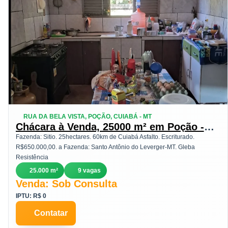
RUA DA BELA VISTA, POÇÃO, CUIABÁ - MT
Chácara à Venda, 25000 m² em Poção -
Cuiabá
Fazenda: Sitio. 25hectares. 60km de Cuiabá Asfalto. Escriturado.
R$650.000,00. a Fazenda: Santo Antônio do Leverger-MT. Gleba
Resistência
25.000 m²
9 vagas
Venda: Sob Consulta
IPTU: R$ 0
Contatar