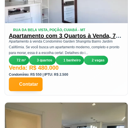
RUA DA BELA VISTA, POÇÃO, CUIABÁ - MT
Apartamento com 3 Quartos à Venda, 72
m² em Poção - Cuiabá
Apartamento à venda Condomínio Garden Shangrila Bairro Jardim
Califórnia. Se você busca um apartamento moderno, completo e pronto
para morar, essa é a escolha certa!. Detalhes do i...
72 m²
3 quartos
1 banheiro
2 vagas
Venda: R$ 480.000
Condomínio: R$ 550 | IPTU: R$ 2.500
Contatar