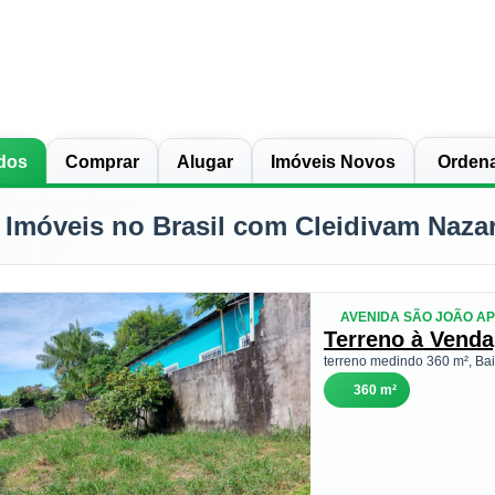
dos
Comprar
Alugar
Imóveis Novos
 Imóveis no Brasil com Cleidivam Naza
AVENIDA SÃO JOÃO AP
Terreno à Venda
terreno medindo 360 m², Bai
360 m²