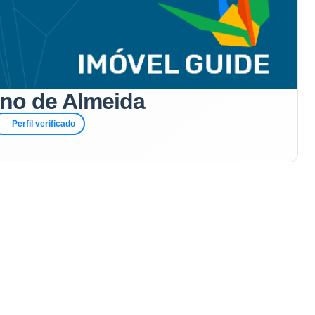
eno de Almeida
Perfil verificado