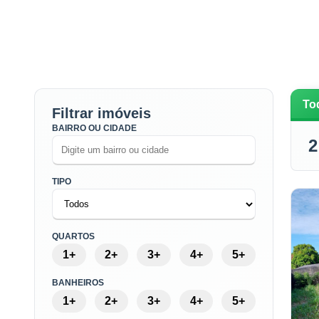
To
Filtrar imóveis
BAIRRO OU CIDADE
2
TIPO
QUARTOS
1+
2+
3+
4+
5+
BANHEIROS
1+
2+
3+
4+
5+