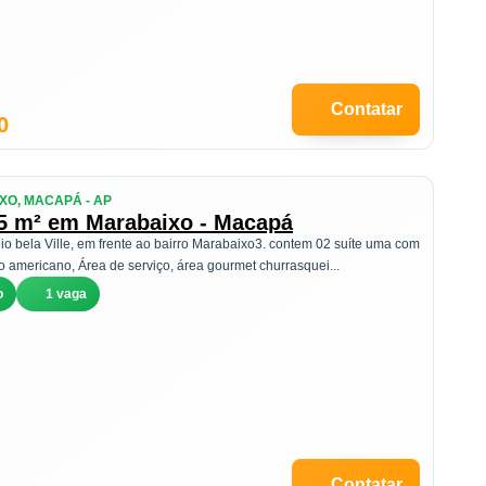
Contatar
0
XO, MACAPÁ - AP
85 m² em Marabaixo - Macapá
o bela Ville, em frente ao bairro Marabaixo3. contem 02 suíte uma com
ão americano, Área de serviço, área gourmet churrasquei...
o
1 vaga
Contatar