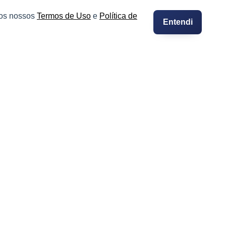
 os nossos
Termos de Uso
e
Política de
Entendi
© Copyright 2026. Todos os direitos reservados.