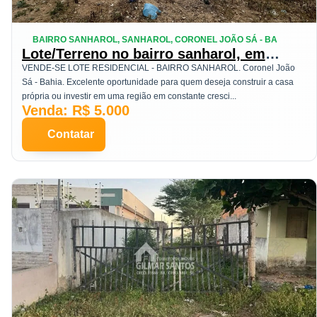
BAIRRO SANHAROL, SANHAROL, CORONEL JOÃO SÁ - BA
Lote/Terreno no bairro sanharol, em
Coronel João Sá
VENDE-SE LOTE RESIDENCIAL - BAIRRO SANHAROL. Coronel João
Sá - Bahia. Excelente oportunidade para quem deseja construir a casa
própria ou investir em uma região em constante cresci...
Venda: R$ 5.000
Contatar