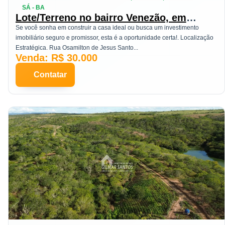
SÁ - BA
Lote/Terreno no bairro Venezão, em
Coronel João Sá
Se você sonha em construir a casa ideal ou busca um investimento
imobiliário seguro e promissor, esta é a oportunidade certa!. Localização
Estratégica. Rua Osamilton de Jesus Santo...
Venda: R$ 30.000
Contatar