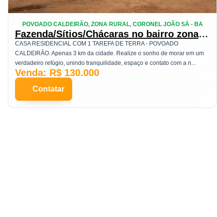
POVOADO CALDEIRÃO, ZONA RURAL, CORONEL JOÃO SÁ - BA
Fazenda/Sítios/Chácaras no bairro zona
rural, em Coronel João Sá
CASA RESIDENCIAL COM 1 TAREFA DE TERRA - POVOADO
CALDEIRÃO. Apenas 3 km da cidade. Realize o sonho de morar em um
verdadeiro refúgio, unindo tranquilidade, espaço e contato com a n...
Venda: R$ 130.000
Contatar