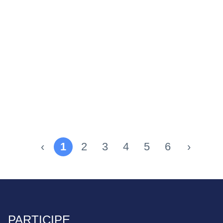
‹
1
2
3
4
5
6
›
PARTICIPE