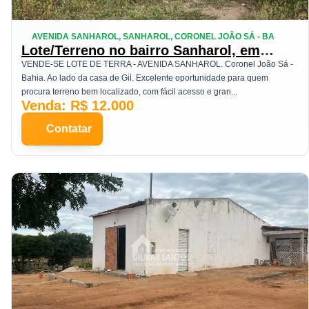
AVENIDA SANHAROL, SANHAROL, CORONEL JOÃO SÁ - BA
Lote/Terreno no bairro Sanharol, em
Coronel João Sá
VENDE-SE LOTE DE TERRA - AVENIDA SANHAROL. Coronel João Sá -
Bahia. Ao lado da casa de Gil. Excelente oportunidade para quem
procura terreno bem localizado, com fácil acesso e gran...
Venda: R$ 12.000
Contatar