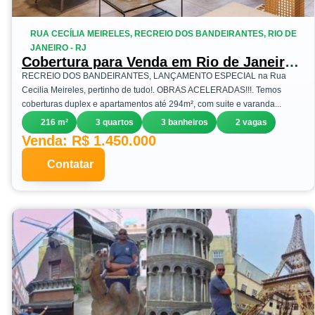
RUA CECÍLIA MEIRELES, RECREIO DOS BANDEIRANTES, RIO DE
JANEIRO - RJ
Cobertura para Venda em Rio de Janeiro,
Recreio dos Bandeirantes, 3 dormitórios,
RECREIO DOS BANDEIRANTES, LANÇAMENTO ESPECIAL na Rua
1 suíte, 3 banheiros, 2 vagas
Cecilia Meireles, pertinho de tudo!. OBRAS ACELERADAS!!!. Temos
coberturas duplex e apartamentos até 294m², com suite e varanda...
216 m²
3 quartos
3 banheiros
2 vagas
Venda: R$ 1.450.000
Contatar