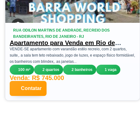
RUA ODILON MARTINS DE ANDRADE, RECREIO DOS
BANDEIRANTES, RIO DE JANEIRO - RJ
Apartamento para Venda em Rio de
Janeiro, Recreio dos Bandeirantes, 2
VENDE-SE apartamento com varandão estilo recreio, com 2 quartos,
dormitórios, 1 suíte, 2 banheiros, 1 vaga
suite,. a sala tem teto rebaixado, jogo de luzes, e espaço físico formidável,
os banheiros com blindex,. as janelas...
100 m²
2 quartos
2 banheiros
1 vaga
Venda: R$ 745.000
Contatar