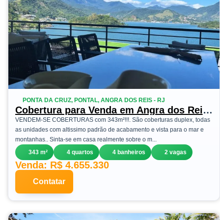
PONTA DA CRUZ, PONTAL, ANGRA DOS REIS - RJ
Cobertura para Venda em Angra dos Reis,
Pontal, 4 dormitórios, 4 suítes, 4
VENDEM-SE COBERTURAS com 343m²!!!. São coberturas duplex, todas
banheiros, 2 vagas
as unidades com altissimo padrão de acabamento e vista para o mar e
montanhas.. Sinta-se em casa realmente sobre o m...
343 m²
4 quartos
4 banheiros
2 vagas
Venda: R$ 4.655.330
Contatar