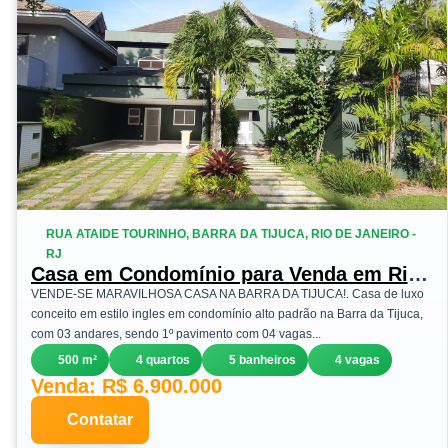
RUA ATAIDE TOURINHO, BARRA DA TIJUCA, RIO DE JANEIRO -
RJ
Casa em Condomínio para Venda em Rio
de Janeiro, Barra da Tijuca, 4
VENDE-SE MARAVILHOSA CASA NA BARRA DA TIJUCA!. Casa de luxo
dormitórios, 4 suítes, 5 banheiros, 4
conceito em estilo ingles em condomínio alto padrão na Barra da Tijuca,
vagas
com 03 andares, sendo 1º pavimento com 04 vagas...
500 m²
4 quartos
5 banheiros
4 vagas
Venda: R$ 6.900.000
Contatar