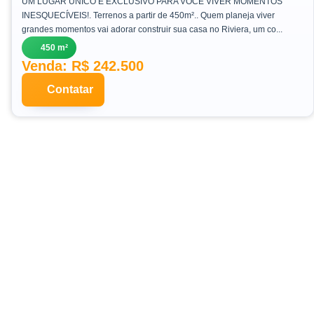
em São Pedro da Aldeia, Centro
UM LUGAR ÚNICO E EXCLUSIVO PARA VOCÊ VIVER MOMENTOS
INESQUECÍVEIS!. Terrenos a partir de 450m².. Quem planeja viver
grandes momentos vai adorar construir sua casa no Riviera, um co...
450 m²
Venda: R$ 242.500
Contatar