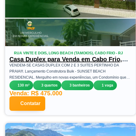
RUA VINTE E DOIS, LONG BEACH (TAMOIOS), CABO FRIO - RJ
Casa Duplex para Venda em Cabo Frio,
Long Beach (Tamoios), 3 dormitórios, 2
VENDEM-SE CASAS DUPLEX COM 2 E 3 SUITES PERTINHO DA
suítes, 3 banheiros, 1 vaga
PRAIA!!!. Lançamento Construtora Buik - SUNSET BEACH
RESIDENCIAL. Mergulho em novas experiências, um Condomínio que
traz harmoni...
130 m²
3 quartos
3 banheiros
1 vaga
Venda: R$ 475.000
Contatar