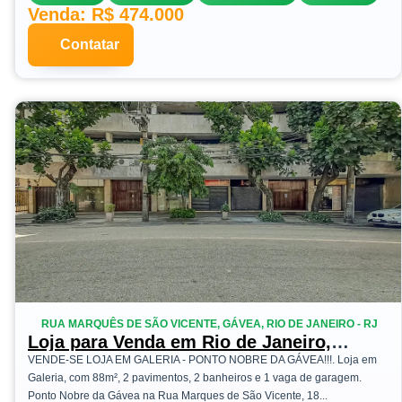
Venda: R$ 474.000
Contatar
RUA MARQUÊS DE SÃO VICENTE, GÁVEA, RIO DE JANEIRO - RJ
Loja para Venda em Rio de Janeiro,
Gávea, 2 banheiros, 1 vaga
VENDE-SE LOJA EM GALERIA - PONTO NOBRE DA GÁVEA!!!. Loja em
Galeria, com 88m², 2 pavimentos, 2 banheiros e 1 vaga de garagem.
Ponto Nobre da Gávea na Rua Marques de São Vicente, 18...