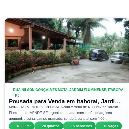
RUA NILSON GONÇALVES MOTA, JARDIM FLUMINENSE, ITABORAÍ
- RJ
Pousada para Venda em Itaboraí, Jardim
Fluminense, 20 dormitórios, 15
MANILHA - VENDE-SE POUSADA com terreno de 4.000m2 no Jardim
banheiros, 10 vagas
Fluminense!. VENDE-SE urgente pousada, com benfeitorias, área
gourmet, piscina, campo gramado, sendo área total com 4.00...
4.000 m²
20 quartos
15 banheiros
10 vagas