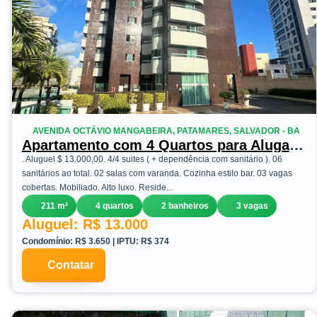
AVENIDA OCTÁVIO MANGABEIRA, PATAMARES, SALVADOR - BA
Apartamento com 4 Quartos para Alugar,
211 m² em Patamares - Salvador
. Aluguel $ 13.000,00. 4/4 suites ( + dependência com sanitário ). 06
sanitários ao total. 02 salas com varanda. Cozinha estilo bar. 03 vagas
cobertas. Mobiliado. Alto luxo. Reside...
211 m²
4 quartos
2 banheiros
3 vagas
Aluguel: R$ 13.000
Condomínio: R$ 3.650 | IPTU: R$ 374
Contatar