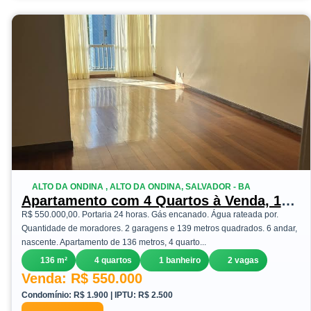
ALTO DA ONDINA , ALTO DA ONDINA, SALVADOR - BA
Apartamento com 4 Quartos à Venda, 136
m²em Alto da Ondina - Salvador
R$ 550.000,00. Portaria 24 horas. Gás encanado. Água rateada por.
Quantidade de moradores. 2 garagens e 139 metros quadrados. 6 andar,
nascente. Apartamento de 136 metros, 4 quarto...
136 m²
4 quartos
1 banheiro
2 vagas
Venda: R$ 550.000
Condomínio: R$ 1.900 | IPTU: R$ 2.500