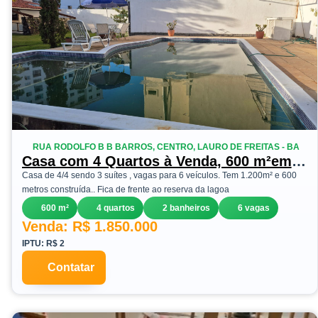
RUA RODOLFO B B BARROS, CENTRO, LAURO DE FREITAS - BA
Casa com 4 Quartos à Venda, 600 m²em
Centro - Lauro de Freitas
Casa de 4/4 sendo 3 suítes , vagas para 6 veículos. Tem 1.200m² e 600
metros construída.. Fica de frente ao reserva da lagoa
600 m²
4 quartos
2 banheiros
6 vagas
Venda: R$ 1.850.000
IPTU: R$ 2
Contatar