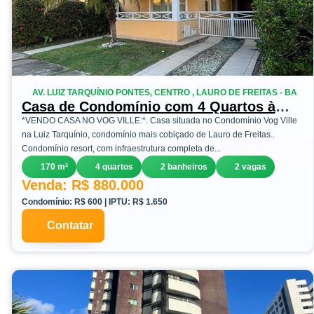
AV. LUIZ TARQUÍNIO PONTES, CENTRO , LAURO DE FREITAS - BA
Casa de Condomínio com 4 Quartos à
Venda, 170 m²em Centro - Lauro de
*VENDO CASA NO VOG VILLE:*. Casa situada no Condomínio Vog Ville
Freitas
na Luiz Tarquínio, condomínio mais cobiçado de Lauro de Freitas..
Condomínio resort, com infraestrutura completa de...
170 m²
4 quartos
2 banheiros
2 vagas
Venda: R$ 880.000
Condomínio: R$ 600 | IPTU: R$ 1.650
Contatar