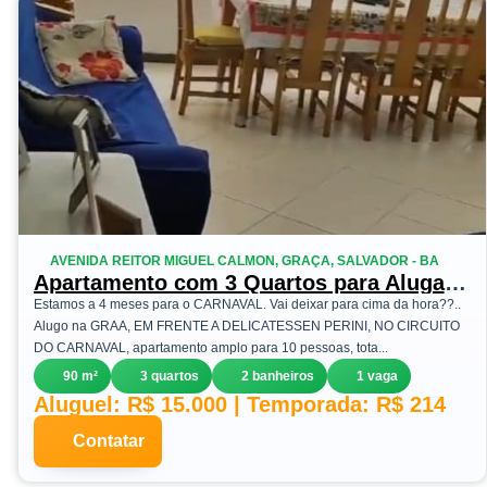
AVENIDA REITOR MIGUEL CALMON, GRAÇA, SALVADOR - BA
Apartamento com 3 Quartos para Alugar
ou Temporada, 90 m²em Graça - Salvador
Estamos a 4 meses para o CARNAVAL. Vai deixar para cima da hora??..
Alugo na GRAA, EM FRENTE A DELICATESSEN PERINI, NO CIRCUITO
DO CARNAVAL, apartamento amplo para 10 pessoas, tota...
90 m²
3 quartos
2 banheiros
1 vaga
Aluguel: R$ 15.000 | Temporada: R$ 214
Contatar