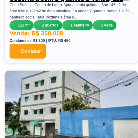
m²em Centro - Lauro de Freitas
Cond Sunrise. Centro de Lauro. Apartamento quitado,. São 145m2 de
área total e 122m2 de área privativa.. 1o andar: 2 quartos, sendo 1 suíte,
banheiro social, sala, cozinha e área d...
122 m²
2 quartos
1 banheiro
1 vaga
Venda: R$ 350.000
Condomínio: R$ 300 | IPTU: R$ 450
Contatar