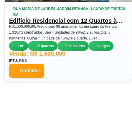
RUA MARIA DE LURDES, JARDIM IPITANGA , LAURO DE FREITAS -
BA
Edifício Residencial com 12 Quartos à
Venda ou Temporada, 1 m²em Jardim
R$1.600.000,00. Prédio com 08 apartamentos em Lauro de Freitas.
Ipitanga - Lauro de Freitas
1.320m2 construídos. São 4 unidades de 90m2, 2 suítes, total 3
banheiros. Outras 4 unidade de 45m2 e 1 quarto. 1 vag...
1 m²
12 quartos
8 banheiros
8 vagas
Venda: R$ 1.600.000
IPTU: R$ 2
Contatar