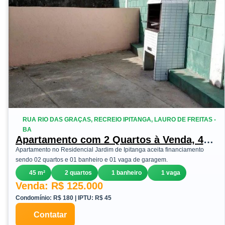
RUA RIO DAS GRAÇAS, RECREIO IPITANGA, LAURO DE FREITAS -
BA
Apartamento com 2 Quartos à Venda, 45
m²em Recreio Ipitanga - Lauro de Freitas
Apartamento no Residencial Jardim de Ipitanga aceita financiamento
sendo 02 quartos e 01 banheiro e 01 vaga de garagem.
45 m²
2 quartos
1 banheiro
1 vaga
Venda: R$ 125.000
Condomínio: R$ 180 | IPTU: R$ 45
Contatar