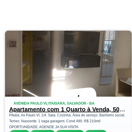
AVENIDA PAULO VI, ITAIGARA, SALVADOR - BA
Apartamento com 1 Quarto à Venda, 50
m²em Itaigara - Salvador
Pituba. Av Paulo VI. 1/4. Sala. Cozinha. Área de serviço. Banheiro social.
Terreo. Nascente. 1 vaga garagem. Cond 490. R$ 210mil
OPORTUNIDADE. AGENDE JA SUA VISITA