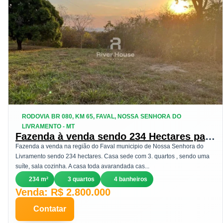
RODOVIA BR 080, KM 65, FAVAL, NOSSA SENHORA DO
LIVRAMENTO - MT
Fazenda à venda sendo 234 Hectares para
Pecuaria , na Região Faval, Nossa
Fazenda a venda na região do Faval municipio de Nossa Senhora do
Senhora do Livramento, MT
Livramento sendo 234 hectares. Casa sede com 3. quartos , sendo uma
suíte, sala cozinha. A casa toda avarandada cas...
234 m²
3 quartos
4 banheiros
Venda: R$ 2.800.000
Contatar