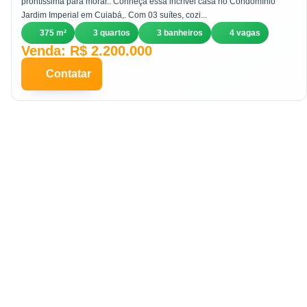
prontíssima para morar.. Conheça essa incrível casa no Condomínio
Jardim Imperial em Cuiabá,. Com 03 suítes, cozi...
375 m²
3 quartos
3 banheiros
4 vagas
Venda: R$ 2.200.000
Contatar