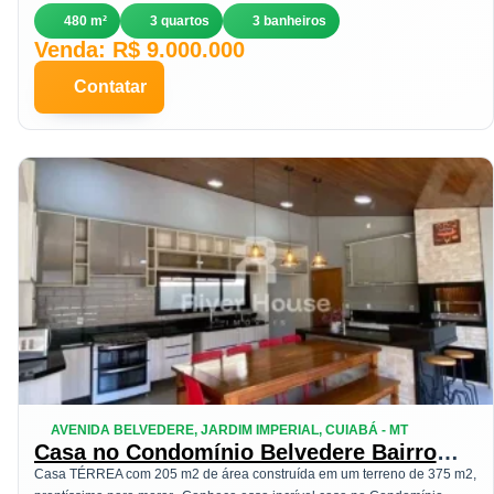
480 m²
3 quartos
3 banheiros
Venda: R$ 9.000.000
Contatar
AVENIDA BELVEDERE, JARDIM IMPERIAL, CUIABÁ - MT
Casa no Condomínio Belvedere Bairro
Jardim Imperial em Cuiabá | Venda
Casa TÉRREA com 205 m2 de área construída em um terreno de 375 m2,