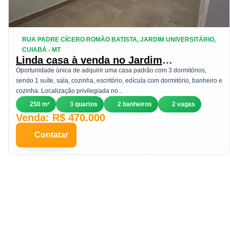
RUA PADRE CÍCERO ROMÃO BATISTA, JARDIM UNIVERSITÁRIO,
CUIABÁ - MT
Linda casa à venda no Jardim
Universitário em Cuiabá
Oportunidade única de adquirir uma casa padrão com 3 dormitórios,
sendo 1 suíte, sala, cozinha, escritório, edícula com dormitório, banheiro e
cozinha. Localização privilegiada no...
250 m²
3 quartos
2 banheiros
2 vagas
Venda: R$ 470.000
Contatar