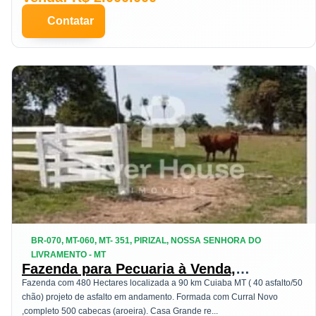
Contatar
BR-070, MT-060, MT- 351, PIRIZAL, NOSSA SENHORA DO
LIVRAMENTO - MT
Fazenda para Pecuaria à Venda,
localizada em Pirizal, Nossa Senhora do
Fazenda com 480 Hectares localizada a 90 km Cuiaba MT ( 40 asfalto/50
Livramento , MT
chão) projeto de asfalto em andamento. Formada com Curral Novo
,completo 500 cabecas (aroeira). Casa Grande re...