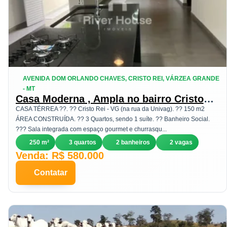
AVENIDA DOM ORLANDO CHAVES, CRISTO REI, VÁRZEA GRANDE
- MT
Casa Moderna , Ampla no bairro Cristo
Rei próximo a Univag,Atacado Assaí 580
CASA TÉRREA ??. ?? Cristo Rei - VG (na rua da Univag). ?? 150 m2
mil
ÁREA CONSTRUÍDA. ?? 3 Quartos, sendo 1 suíte. ?? Banheiro Social.
??? Sala integrada com espaço gourmet e churrasqu...
250 m²
3 quartos
2 banheiros
2 vagas
Venda: R$ 580.000
Contatar