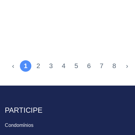
‹
1
2
3
4
5
6
7
8
›
PARTICIPE
Condomínios