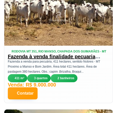
RODOVIA MT 351, RIO MANSO, CHAPADA DOS GUIMARÃES - MT
Fazenda à venda finalidade pecuaria
formada, localizada na Região do Rio
Fazenda a venda para pecuária, 411 hectares, sentido Nobres - MT
Manso , Chapada dos Guimarães - MT
Proximo a Manso e Bom Jardim. Área total 411 hectares. Área de
pastagem 380 hectares. Obs.: capim .Brizatha, Braqui...
411 m²
3 quartos
2 banheiros
Venda: R$ 9.000.000
Contatar