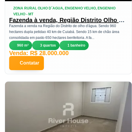
ZONA RURAL OLHO D´AGUA, ENGENHO VELHO, ENGENHO
VELHO - MT
Fazenda à venda, Região Distrito Olho D
´agua, Santo Antônio do Leverger, MT
Fazenda a venda na Região do Distrito de olho d'água. Sendo 960
hectares dupla petidao 40 km de Cuiabá. Sendo 15 km de chão área
consolidada em pasto 650 hectares benfeitoria. A fa...
960 m²
3 quartos
1 banheiro
Venda: R$ 28.000.000
Contatar