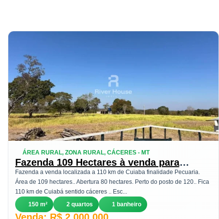
ÁREA RURAL, ZONA RURAL, CÁCERES - MT
Fazenda 109 Hectares à venda para
Pecuaria Localizada a BR 070 Zona Rural
Fazenda a venda localizada a 110 km de Cuiaba finalidade Pecuaria.
deacesso a , Cáceres, MT
Área de 109 hectares.. Abertura 80 hectares. Perto do posto de 120.. Fica
110 km de Cuiabá sentido cáceres .. Esc...
150 m²
2 quartos
1 banheiro
Venda: R$ 2.000.000