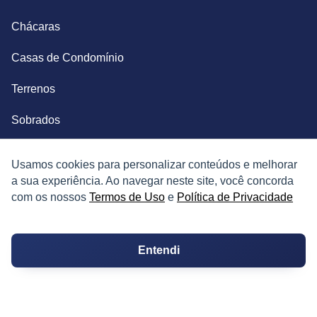
Chácaras
Casas de Condomínio
Terrenos
Sobrados
Coberturas
Usamos cookies para personalizar conteúdos e melhorar
a sua experiência. Ao navegar neste site, você concorda
Kitnets
com os nossos
Termos de Uso
e
Política de Privacidade
Salas Comerciais
Fazendas
Entendi
Depósitos
Imóveis Comerciais