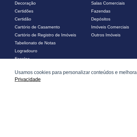
Decoração
Salas Comerciais
Certidões
Fazendas
Certidão
Depósitos
Cartório de Casamento
Imóveis Comerciais
Cartório de Registro de Imóveis
Outros Imóveis
Tabelionato de Notas
Logradouro
Escolas
Conversões
Usamos cookies para personalizar conteúdos e melhorar
Corretores de Imóveis
Privacidade
Contratos
Guia de CRM
Construtoras
Corretores da Construtora
Corretores do Condomínio