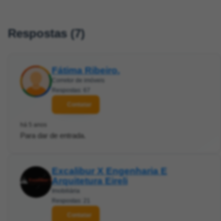
Respostas (7)
Fátima Ribeiro.
Corretor de imóveis
Respostas: 67
Contatar
há 5 anos
Para dar de entrada.
Excalibur X Engenharia E
Arquitetura Eireli
Imobiliária
Respostas: 21
Contatar