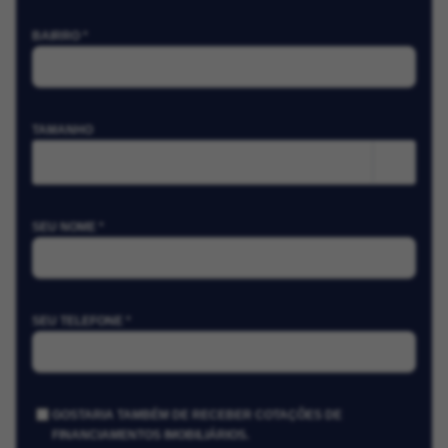
BAIRRO *
TAMANHO
m²
SEU NOME *
SEU TELEFONE *
GOSTARIA TAMBÉM DE RECEBER COTAÇÕES DE
FINANCIAMENTOS IMOBILIÁRIOS.