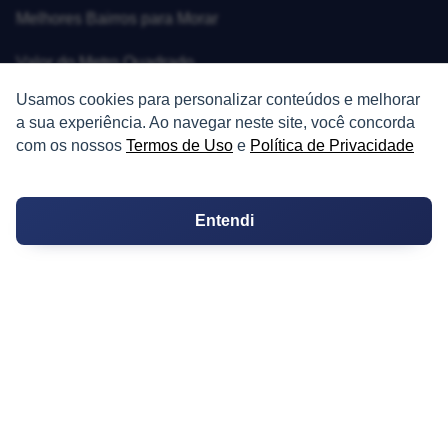
Melhores Bairros para Morar
Valor do Metro Quadrado
Usamos cookies para personalizar conteúdos e melhorar
Os 10 Mais Baratos
a sua experiência. Ao navegar neste site, você concorda
com os nossos
Termos de Uso
e
Política de Privacidade
Orçamentos
Decoração
Entendi
Certidões
Certidão
Cartório de Casamento
Cartório de Registro de Imóveis
Tabelionato de Notas