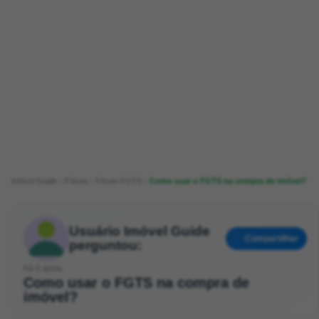
Imóvel Guide
Fórum
Fórum FGTS
Como usar o FGTS na compra de imóvel?
Usuário Imóvel Guide
Compartilhar
perguntou:
há 5 anos
Como usar o FGTS na compra de
imóvel?