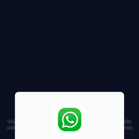
Como usar o FGTS na
compra de imóvel?
Veja respostas de especialistas e participe da discussão
sobre mercado imobiliário, financiamento, compra, venda
e locação de imóveis