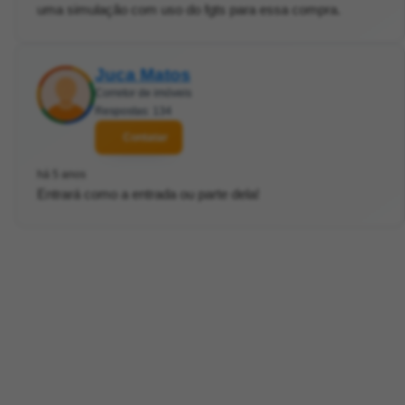
uma simulação com uso do fgts para essa compra.
Juca Matos
Corretor de imóveis
Respostas: 134
Contatar
há 5 anos
Entrará como a entrada ou parte dela!