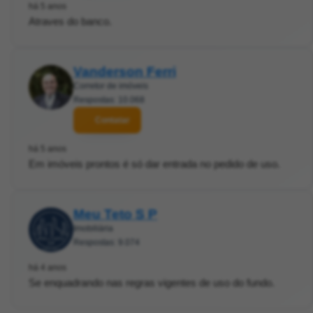
há 5 anos
Atraves do banco.
Vanderson Ferri
Corretor de imóveis
Respostas: 10.068
Contatar
há 5 anos
Em imóveis prontos é só dar entrada no pedido de uso.
Meu Teto S P
Imobiliária
Respostas: 9.074
há 4 anos
Se enquadrando nas regras vigentes de uso do fundo.