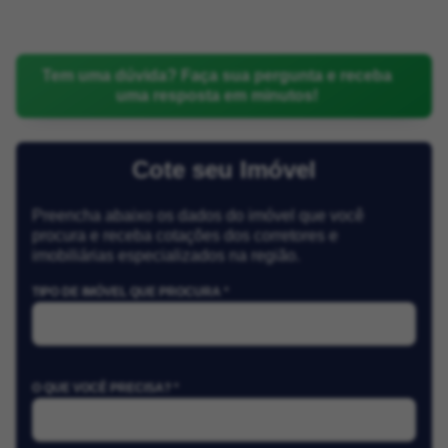
Tem uma dúvida? Faça sua pergunta e receba
uma resposta em minutos!
Cote seu Imóvel
Preencha abaixo os dados do imóvel que você
procura e receba cotações dos corretores e
imobiliárias especializados na região.
TIPO DE IMÓVEL QUE PROCURA *
O QUE VOCÊ PRECISA? *