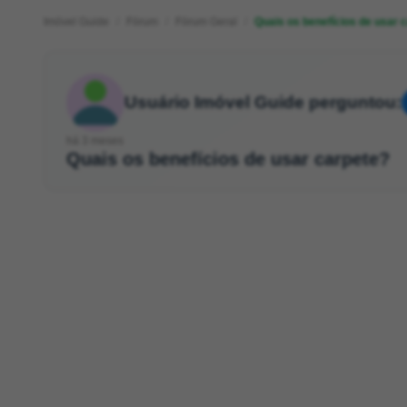
Imóvel Guide
Fórum
Fórum Geral
Quais os benefícios de usar 
Usuário Imóvel Guide perguntou:
há 3 meses
Quais os benefícios de usar carpete?