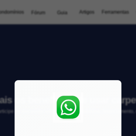
ondomínios
Artigos
Ferramentas
Fórum
Guia
is os benefícios de usar carp
articipe da discussão sobre mercado imobiliário, financiamento