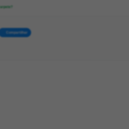
carpete?
Compartilhar