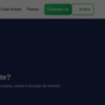
Cotar Imóvel
Planos
Cadastre-se
Entrar
ete?
, compra, venda e locação de imóveis