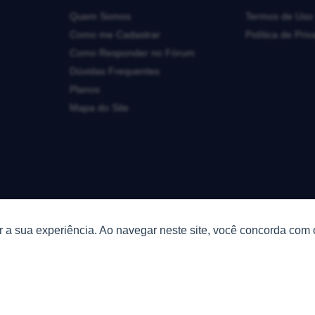
Quem Somos
Termos de Uso
Como me Cadastrar
Política de Pri
Como Responder no Fórum
Dúvidas Frequentes
Planos
Mapa do Site
 a sua experiência. Ao navegar neste site, você concorda com