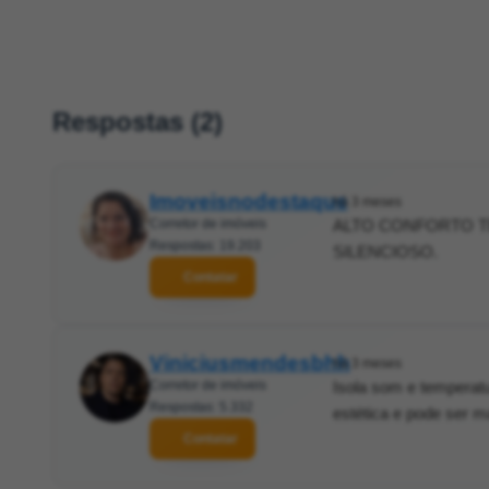
Respostas (2)
Imoveisnodestaque
há 3 meses
Corretor de imóveis
ALTO CONFORTO T
Respostas: 19.203
SILENCIOSO.
Contatar
Viniciusmendesbhh
há 3 meses
Corretor de imóveis
Isola som e temperat
Respostas: 5.332
estética e pode ser m
Contatar