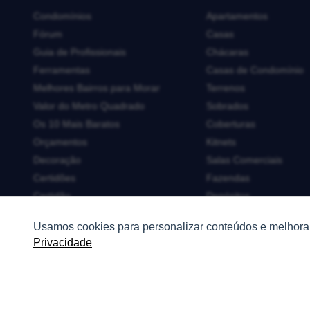
Condomínios
Apartamentos
Fórum
Casas
Guia de Profissionais
Chácaras
Ferramentas
Casas de Condomínio
Melhores Bairros para Morar
Terrenos
Valor do Metro Quadrado
Sobrados
Os 10 Mais Baratos
Coberturas
Orçamentos
Kitnets
Decoração
Salas Comerciais
Certidões
Fazendas
Certidão
Depósitos
Cartório de Casamento
Imóveis Comerciais
Usamos cookies para personalizar conteúdos e melhorar
Cartório de Registro de Imóveis
Outros Imóveis
Privacidade
Tabelionato de Notas
Logradouro
Escolas
Conversões