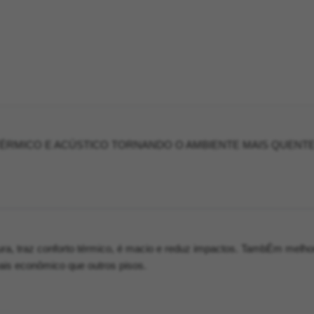
ÉRMICO E ACÚSTICO TORNANDO O AMBIENTE MAIS QUENTE
ura, traz conforto térmico, é macio e reduz impactos. TambÉm melho
ais econômico que outros pisos.