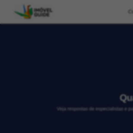
C
Qua
Veja respostas de especialistas e p