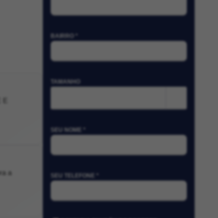
BAIRRO *
TAMANHO
m²
 E
SEU NOME *
ra a
SEU TELEFONE *