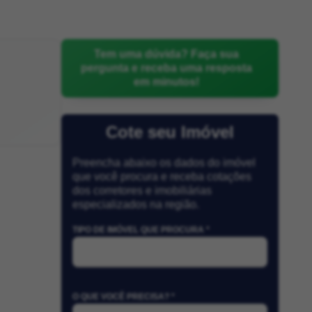
Tem uma dúvida? Faça sua
pergunta e receba uma resposta
em minutos!
Cote seu Imóvel
Preencha abaixo os dados do imóvel
que você procura e receba cotações
dos corretores e imobiliárias
especializados na região.
TIPO DE IMÓVEL QUE PROCURA *
O QUE VOCÊ PRECISA? *