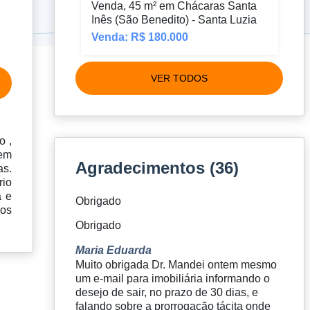
Venda, 45 m² em Chácaras Santa
m²
Inês (São Benedito) - Santa Luzia
Venda: R$ 180.000
Ve
VER TODOS
o ,
 em
Agradecimentos (36)
as.
rio
a e
Obrigado
ios
Obrigado
Maria Eduarda
Muito obrigada Dr. Mandei ontem mesmo
um e-mail para imobiliária informando o
desejo de sair, no prazo de 30 dias, e
falando sobre a prorrogação tácita onde