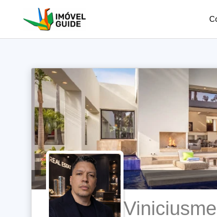
C
Viniciusm