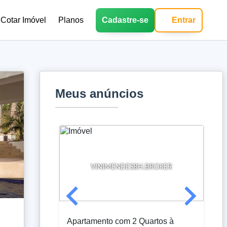
Cotar Imóvel
Planos
Cadastre-se
Entrar
Meus anúncios
VINIMENDESBH.BROKER
Apartamento com 2 Quartos à
Ca