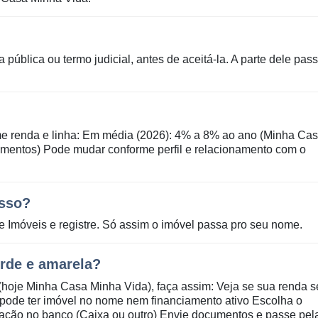
a pública ou termo judicial, antes de aceitá-la. A parte dele pas
me renda e linha: Em média (2026): 4% a 8% ao ano (Minha Ca
amentos) Pode mudar conforme perfil e relacionamento com o
asso?
de Imóveis e registre. Só assim o imóvel passa pro seu nome.
erde e amarela?
(hoje Minha Casa Minha Vida), faça assim: Veja se sua renda s
pode ter imóvel no nome nem financiamento ativo Escolha o
lação no banco (Caixa ou outro) Envie documentos e passe pel