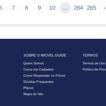
6
7
8
9
10
...
264
265
›
SOBRE O IMÓVEL GUIDE
TERMOS
Quem Somos
Termos de Uso
Como me Cadastrar
Política de Pri
Como Responder no Fórum
Dúvidas Frequentes
Planos
Mapa do Site