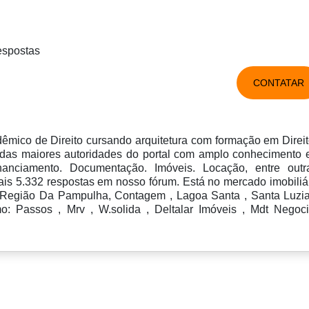
espostas
CONTATAR
mico de Direito cursando arquitetura com formação em Direit
 das maiores autoridades do portal com amplo conhecimento
inanciamento. Documentação. Imóveis. Locação, entre outr
ais 5.332 respostas em nosso fórum. Está no mercado imobiliá
s Região Da Pampulha, Contagem , Lagoa Santa , Santa Luzi
: Passos , Mrv , W.solida , Deltalar Imóveis , Mdt Negoc