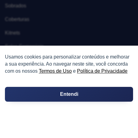
Contratos
Guia de CRM
Construtoras
Corretores da Construtora
Usamos cookies para personalizar conteúdos e melhorar
Corretores do Condomínio
a sua experiência. Ao navegar neste site, você concorda
com os nossos
Termos de Uso
e
Política de Privacidade
IMÓVEL
Apartamentos
Entendi
Casas
Chácaras
Casas de Condomínio