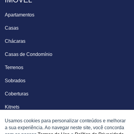
Apartamentos
Casas
Chácaras
Casas de Condomínio
Terrenos
Sobrados
Coberturas
Kitnets
Salas Comerciais
Usamos cookies para personalizar conteúdos e melhorar
a sua experiência. Ao navegar neste site, você concorda
Fazendas