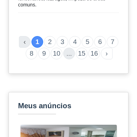
comuns.
‹
1
2
3
4
5
6
7
8
9
10
...
15
16
›
Meus anúncios