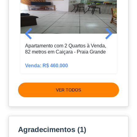
Apartamento com 2 Quartos à Venda,
Apar
82 metros em Caiçara - Praia Grande
em G
Venda: R$ 460.000
Vend
VER TODOS
Agradecimentos (1)