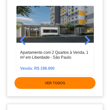
Apartamento com 2 Quartos à Venda, 1
Apar
m² em Liberdade - São Paulo
82 m
Venda: R$ 196.000
Vend
VER TODOS