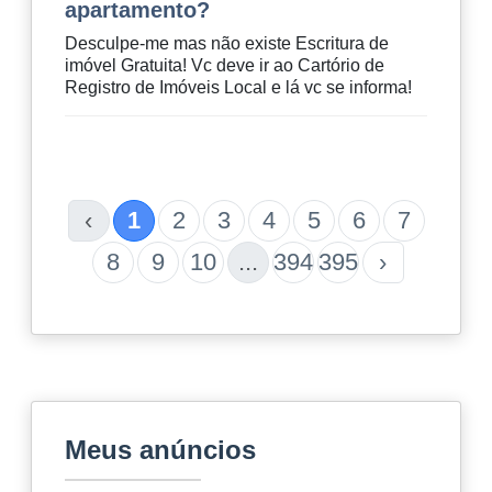
apartamento?
Desculpe-me mas não existe Escritura de
imóvel Gratuita! Vc deve ir ao Cartório de
Registro de Imóveis Local e lá vc se informa!
‹
1
2
3
4
5
6
7
8
9
10
...
394
395
›
Meus anúncios