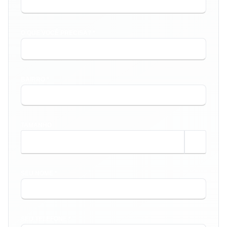
O QUE VOCÊ PRECISA? *
BAIRRO *
TAMANHO
m²
SEU NOME *
SEU TELEFONE *