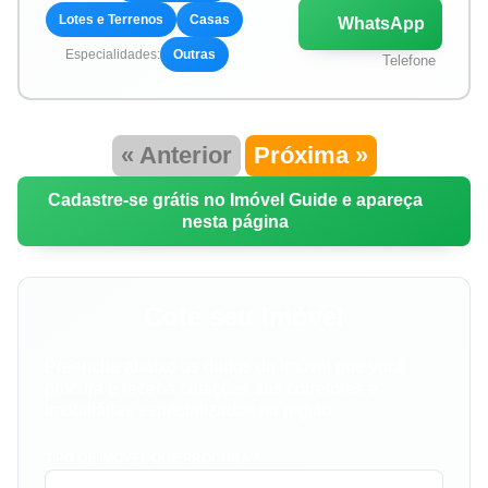
Lotes e Terrenos
Casas
WhatsApp
Especialidades:
Outras
Telefone
« Anterior
Próxima »
Cadastre-se grátis no Imóvel Guide e apareça
nesta página
Cote seu Imóvel
Preencha abaixo os dados do imóvel que você
procura e receba cotações dos corretores e
imobiliárias especializados na região.
TIPO DE IMÓVEL QUE PROCURA *