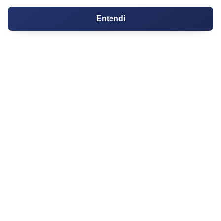
Cartório de Casamento
Entendi
Cartório de Registro de Imóveis
Tabelionato de Notas
Logradouro
Escolas
Conversões
Corretores de Imóveis
Contratos
Guia de CRM
Construtoras