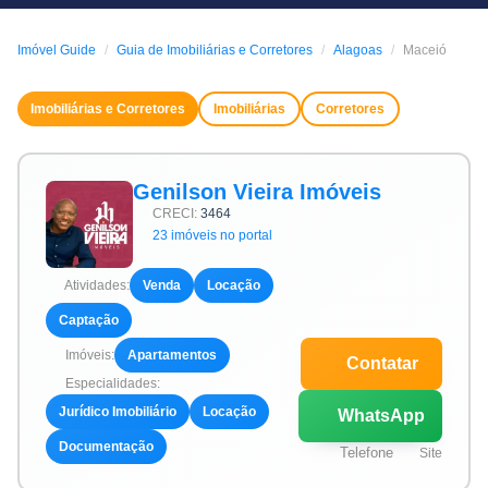
Imóvel Guide
Guia de Imobiliárias e Corretores
Alagoas
Maceió
Imobiliárias e Corretores
Imobiliárias
Corretores
Genilson Vieira Imóveis
CRECI:
3464
23 imóveis no portal
Atividades:
Venda
Locação
Captação
Imóveis:
Apartamentos
Contatar
Especialidades:
Jurídico Imobiliário
Locação
WhatsApp
Documentação
Telefone
Site