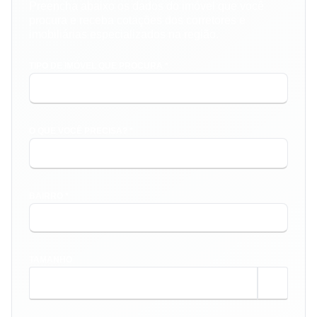
Preencha abaixo os dados do imóvel que você
procura e receba cotações dos corretores e
imobiliárias especializados na região.
TIPO DE IMÓVEL QUE PROCURA *
O QUE VOCÊ PRECISA? *
BAIRRO *
TAMANHO
m²