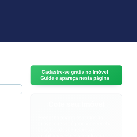
Cadastre-se grátis no Imóvel
Guide e apareça nesta página
Cote seu Imóvel
Preencha abaixo os dados do
imóvel que você procura e receba
cotações dos corretores e
imobiliárias especializados na