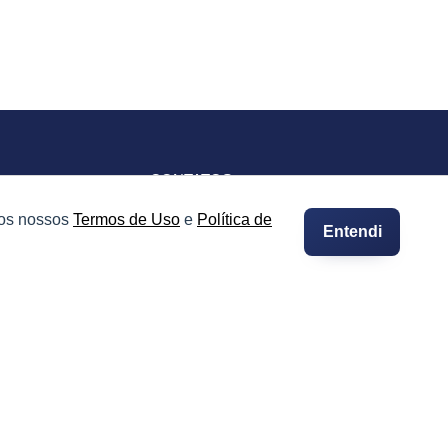
CONTATOS
Imprensa e Jornalismo
 os nossos
Termos de Uso
e
Política de
Entendi
vacidade
Contato
Suporte
Integre seus Imóveis