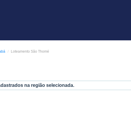
abá
Loteamento São Thomé
adastrados na região selecionada.