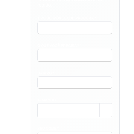
região.
TIPO DE IMÓVEL QUE PROCURA *
O QUE VOCÊ PRECISA? *
BAIRRO *
TAMANHO
m²
SEU NOME *