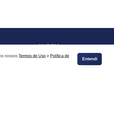
CONTATOS
Imprensa e Jornalismo
 os nossos
Termos de Uso
e
Política de
Entendi
vacidade
Contato
Suporte
Integre seus Imóveis