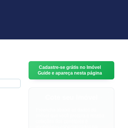
Cadastre-se grátis no Imóvel
Guide e apareça nesta página
Cote seu Imóvel
Preencha abaixo os dados do
imóvel que você procura e receba
cotações dos corretores e
imobiliárias especializados na