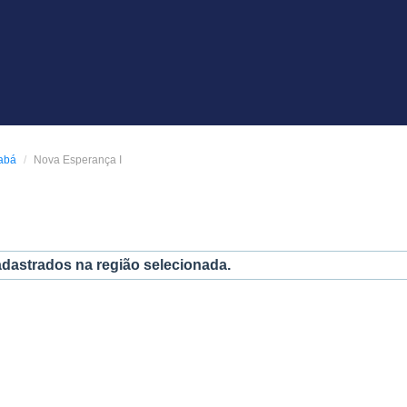
abá
Nova Esperança I
adastrados na região selecionada.