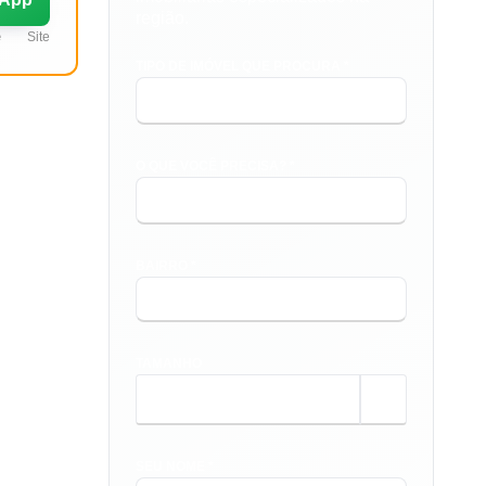
região.
e
Site
TIPO DE IMÓVEL QUE PROCURA *
O QUE VOCÊ PRECISA? *
BAIRRO *
TAMANHO
m²
SEU NOME *