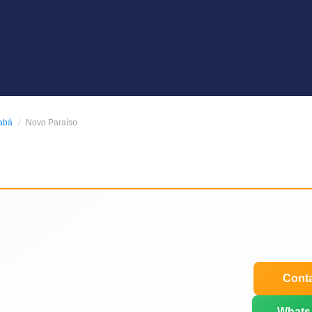
abá
Novo Paraíso
Conta
Whats