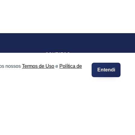
CONTATOS
Imprensa e Jornalismo
 os nossos
Termos de Uso
e
Política de
Entendi
vacidade
Contato
Suporte
Integre seus Imóveis