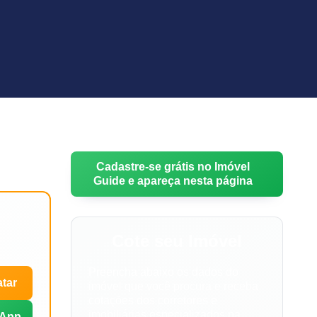
Cadastre-se grátis no Imóvel
Guide e apareça nesta página
Cote seu Imóvel
Preencha abaixo os dados do
tar
imóvel que você procura e receba
cotações dos corretores e
imobiliárias especializados na
App