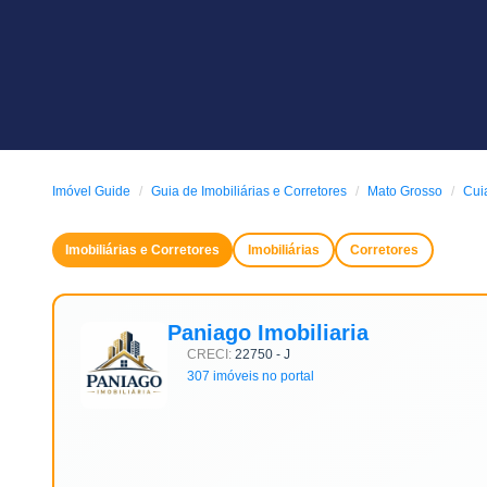
Imóvel Guide
Guia de Imobiliárias e Corretores
Mato Grosso
Cui
Imobiliárias e Corretores
Imobiliárias
Corretores
Paniago Imobiliaria
CRECI:
22750 - J
307 imóveis no portal