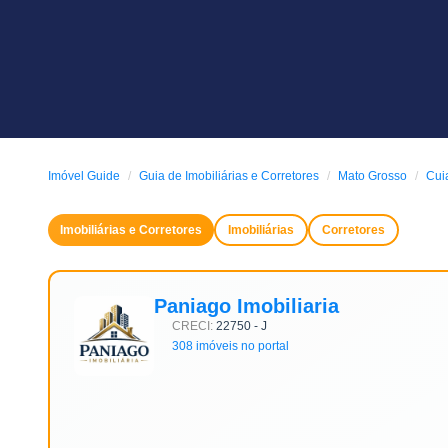
Imóvel Guide
Guia de Imobiliárias e Corretores
Mato Grosso
Cui
Imobiliárias e Corretores
Imobiliárias
Corretores
Paniago Imobiliaria
CRECI:
22750 - J
308 imóveis no portal