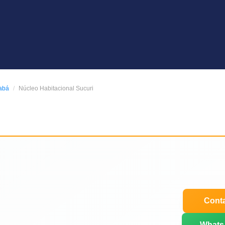
abá
Núcleo Habitacional Sucuri
Conta
Whats