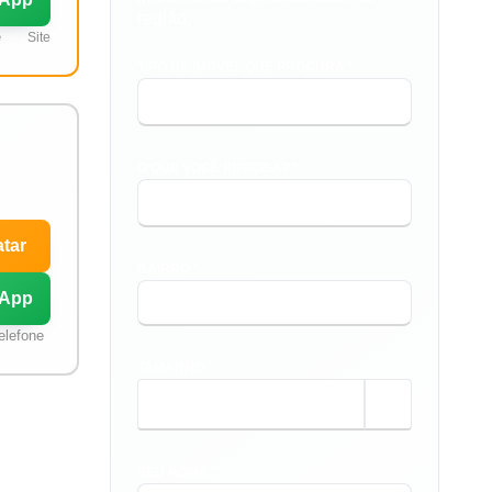
região.
e
Site
TIPO DE IMÓVEL QUE PROCURA *
O QUE VOCÊ PRECISA? *
tar
BAIRRO *
App
elefone
TAMANHO
m²
SEU NOME *