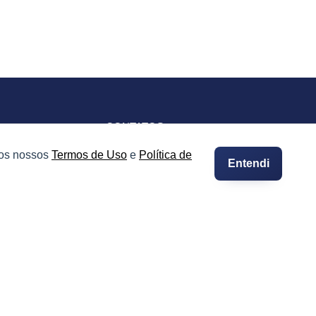
CONTATOS
Imprensa e Jornalismo
 os nossos
Termos de Uso
e
Política de
Entendi
vacidade
Contato
Suporte
Integre seus Imóveis