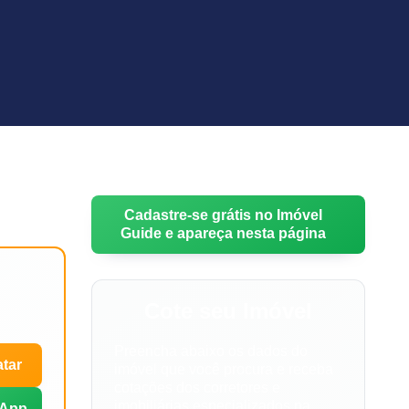
Cadastre-se grátis no Imóvel
Guide e apareça nesta página
Cote seu Imóvel
Preencha abaixo os dados do
tar
imóvel que você procura e receba
cotações dos corretores e
imobiliárias especializados na
App