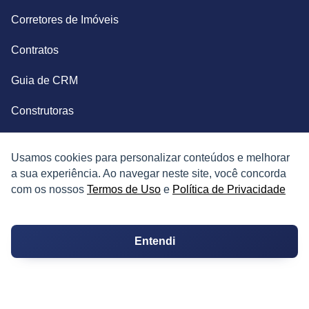
Corretores de Imóveis
Contratos
Guia de CRM
Construtoras
Corretores da Construtora
Usamos cookies para personalizar conteúdos e melhorar
Corretores do Condomínio
a sua experiência. Ao navegar neste site, você concorda
com os nossos
Termos de Uso
e
Política de Privacidade
IMÓVEL
Entendi
Apartamentos
Casas
Chácaras