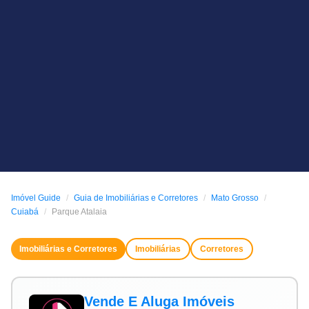
Imóvel Guide
Guia de Imobiliárias e Corretores
Mato Grosso
Cuiabá
Parque Atalaia
Imobiliárias e Corretores
Imobiliárias
Corretores
Vende E Aluga Imóveis