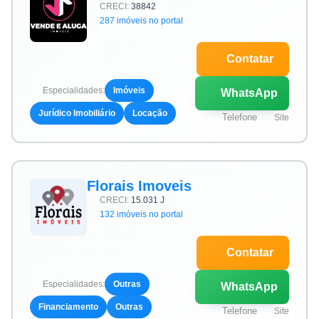
CRECI:
38842
287 imóveis no portal
Contatar
Especialidades:
Imóveis
WhatsApp
Jurídico Imobiliário
Locação
Telefone
Site
Florais Imoveis
CRECI:
15.031 J
132 imóveis no portal
Contatar
Especialidades:
Outras
WhatsApp
Financiamento
Outras
Telefone
Site