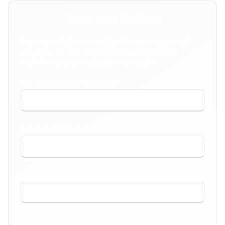
Cote seu Imóvel
Preencha abaixo os dados do imóvel que você
procura e receba cotações dos corretores e
imobiliárias especializados na região.
TIPO DE IMÓVEL QUE PROCURA *
O QUE VOCÊ PRECISA? *
BAIRRO *
TAMANHO