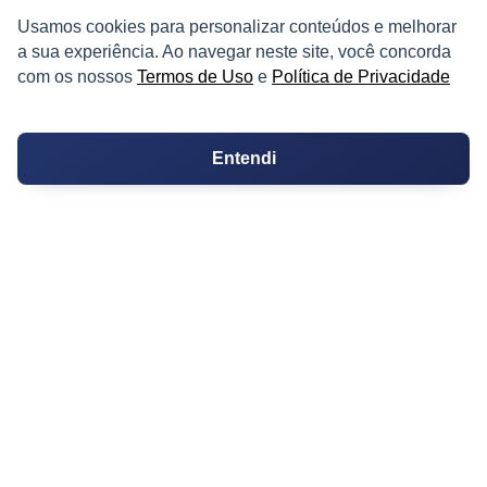
Decoração
Usamos cookies para personalizar conteúdos e melhorar
a sua experiência. Ao navegar neste site, você concorda
Certidões
com os nossos
Termos de Uso
e
Política de Privacidade
Certidão
Entendi
Cartório de Casamento
Cartório de Registro de Imóveis
Tabelionato de Notas
Logradouro
Escolas
Conversões
Corretores de Imóveis