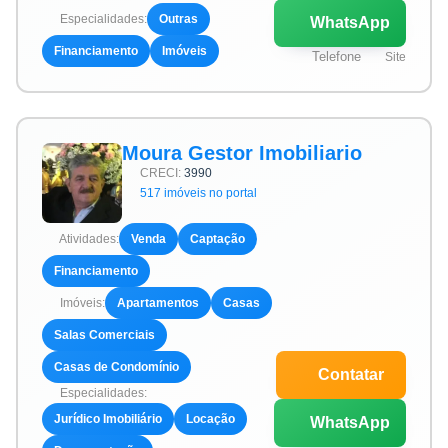
Especialidades:
Outras
WhatsApp
Financiamento
Imóveis
Telefone
Site
Moura Gestor Imobiliario
CRECI:
3990
517 imóveis no portal
Atividades:
Venda
Captação
Financiamento
Imóveis:
Apartamentos
Casas
Salas Comerciais
Casas de Condomínio
Contatar
Especialidades:
Jurídico Imobiliário
Locação
WhatsApp