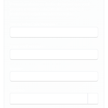
Preencha abaixo os dados do imóvel que você
procura e receba cotações dos corretores e
imobiliárias especializados na região.
TIPO DE IMÓVEL QUE PROCURA *
O QUE VOCÊ PRECISA? *
BAIRRO *
TAMANHO
m²