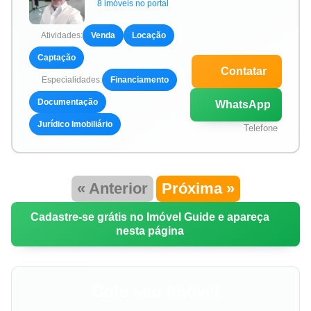
8 imóveis no portal
Atividades:
Venda
Locação
Captação
Contatar
Especialidades:
Financiamento
Documentação
WhatsApp
Jurídico Imobiliário
Telefone
« Anterior
Próxima »
Cadastre-se grátis no Imóvel Guide e apareça
nesta página
Cote seu Imóvel