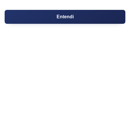
Cartório de Casamento
Entendi
Cartório de Registro de Imóveis
Tabelionato de Notas
Logradouro
Escolas
Conversões
Corretores de Imóveis
Contratos
Guia de CRM
Construtoras