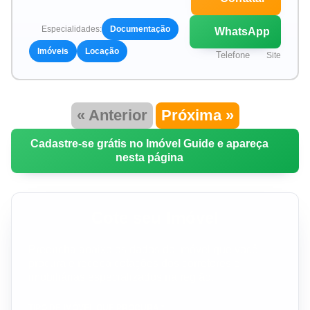
Especialidades:
Documentação
WhatsApp
Imóveis
Locação
Telefone
Site
« Anterior
Próxima »
Cadastre-se grátis no Imóvel Guide e apareça
nesta página
Cote seu Imóvel
Preencha abaixo os dados do imóvel que você
procura e receba cotações dos corretores e
imobiliárias especializados na região.
TIPO DE IMÓVEL QUE PROCURA *