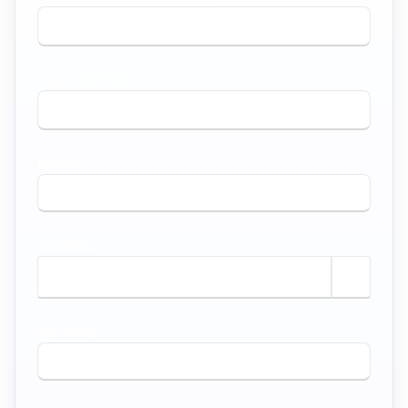
O QUE VOCÊ PRECISA? *
BAIRRO *
TAMANHO
m²
SEU NOME *