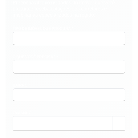
Preencha abaixo os dados do imóvel que você
procura e receba cotações dos corretores e
imobiliárias especializados na região.
TIPO DE IMÓVEL QUE PROCURA *
O QUE VOCÊ PRECISA? *
BAIRRO *
TAMANHO
m²