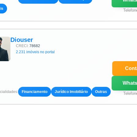
is
Telefon
Diouser
CRECI:
78682
2.231 imóveis no portal
Cont
What
ialidades:
Financiamento
Jurídico Imobiliário
Outras
Telefon