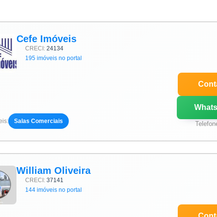
Cefe Imóveis
CRECI:
24134
195 imóveis no portal
Cont
What
is:
Salas Comerciais
Telefon
William Oliveira
CRECI:
37141
144 imóveis no portal
Cont