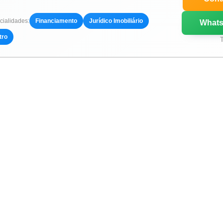
ialidades:
Financiamento
Jurídico Imobiliário
What
tro
T