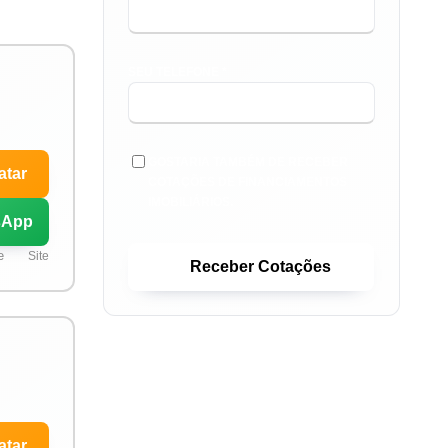
SEU TELEFONE *
GOSTARIA TAMBÉM DE RECEBER
atar
COTAÇÕES DE FINANCIAMENTOS
IMOBILIÁRIOS.
sApp
e
Site
Receber Cotações
atar