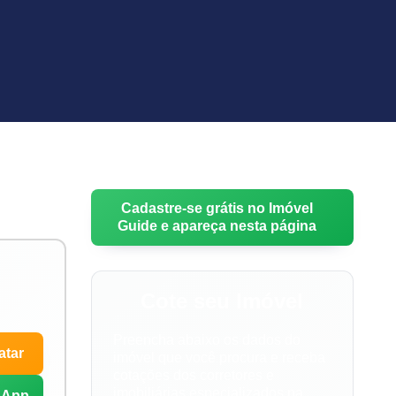
Cadastre-se grátis no Imóvel
Guide e apareça nesta página
Cote seu Imóvel
Preencha abaixo os dados do
atar
imóvel que você procura e receba
cotações dos corretores e
imobiliárias especializados na
sApp