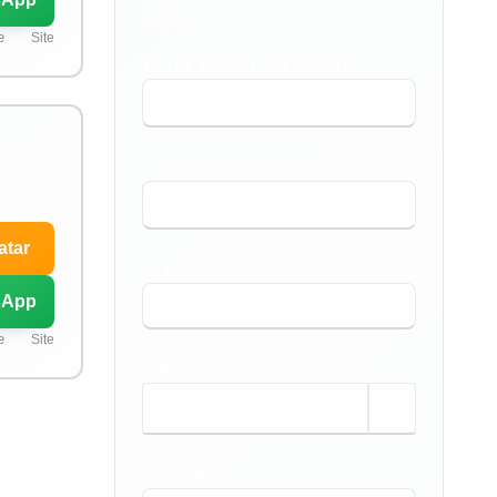
região.
e
Site
TIPO DE IMÓVEL QUE PROCURA *
O QUE VOCÊ PRECISA? *
atar
BAIRRO *
sApp
e
Site
TAMANHO
m²
SEU NOME *