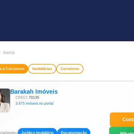
Araricá
as e Corretores
Imobiliárias
Corretores
Barakah Imóveis
CRECI:
70135
3.875 imóveis no portal
Cont
ialidades:
Jurídico Imobiliário
Documentação
What