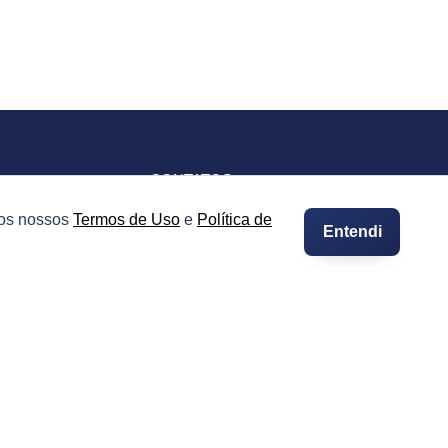
CONTATOS
Imprensa e Jornalismo
 os nossos
Termos de Uso
e
Política de
Entendi
vacidade
Contato
Suporte
Integre seus Imóveis