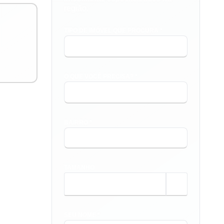
região.
TIPO DE IMÓVEL QUE PROCURA *
O QUE VOCÊ PRECISA? *
BAIRRO *
TAMANHO
m²
SEU NOME *