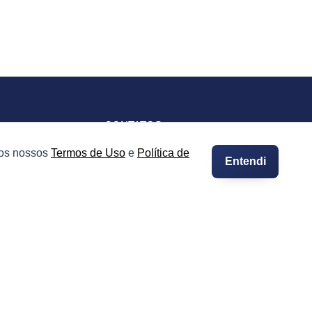
CONTATOS
Imprensa e Jornalismo
 os nossos
Termos de Uso
e
Política de
Entendi
vacidade
Contato
Suporte
Integre seus Imóveis