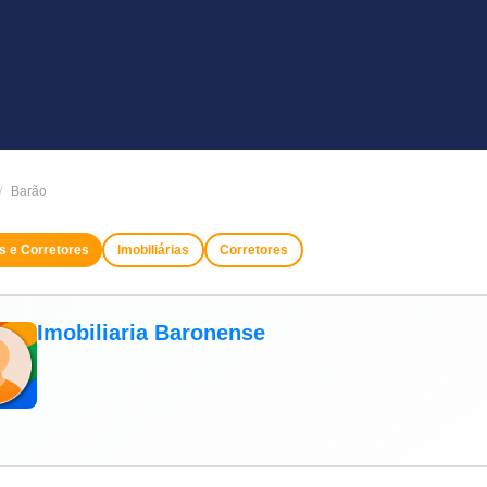
Barão
as e Corretores
Imobiliárias
Corretores
Imobiliaria Baronense