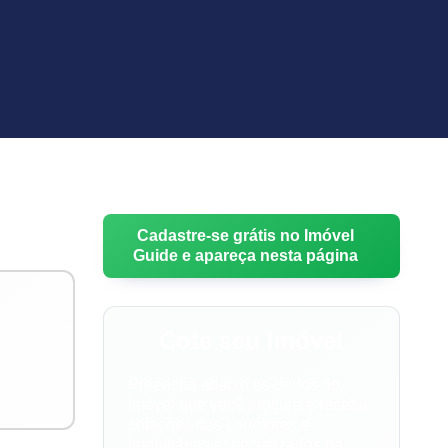
Cadastre-se grátis no Imóvel
Guide e apareça nesta página
Cote seu Imóvel
Preencha abaixo os dados do
imóvel que você procura e receba
cotações dos corretores e
imobiliárias especializados na