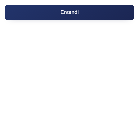
Imóveis Comerciais
Entendi
Outros Imóveis
SOBRE O IMÓVEL GUIDE
Quem Somos
Como me Cadastrar
Como Responder no Fórum
Dúvidas Frequentes
Planos
Mapa do Site