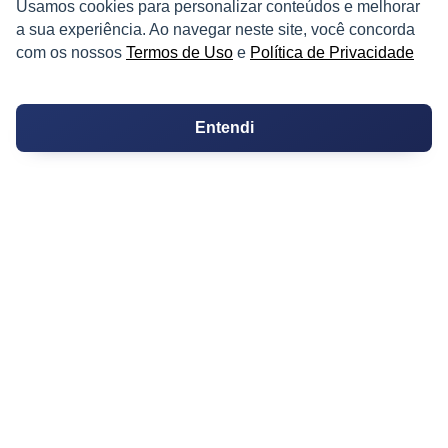
Usamos cookies para personalizar conteúdos e melhorar
a sua experiência. Ao navegar neste site, você concorda
Fazendas
com os nossos
Termos de Uso
e
Política de Privacidade
Depósitos
Imóveis Comerciais
Entendi
Outros Imóveis
SOBRE O IMÓVEL GUIDE
Quem Somos
Como me Cadastrar
Como Responder no Fórum
Dúvidas Frequentes