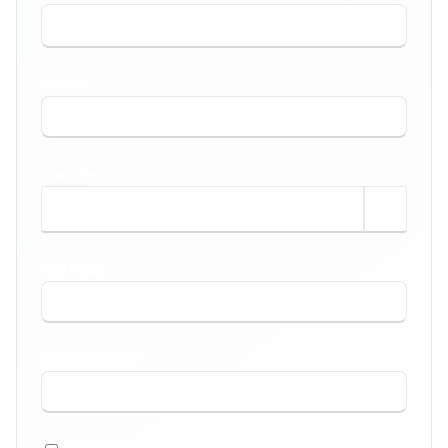
BAIRRO *
TAMANHO
m²
SEU NOME *
SEU TELEFONE *