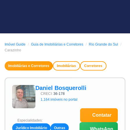
Imóvel Guide
Guia de Imobiliárias e Corretores
Rio Grande do Sul
Carazinho
Imobiliárias e Corretores
Imobiliárias
Corretores
Daniel Bosquerolli
CRECI:
36-178
1.164 imóveis no portal
Contatar
Especialidades:
Jurídico Imobiliário
Outras
WhatsApp