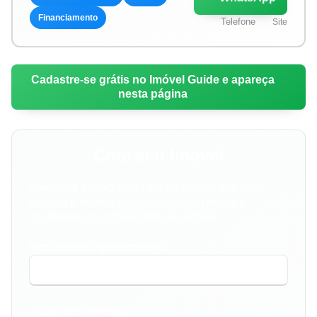
Financiamento
Telefone
Site
Cadastre-se grátis no Imóvel Guide e apareça
nesta página
Cote seu Imóvel
Preencha abaixo os dados do imóvel que você
procura e receba cotações dos corretores e
imobiliárias especializados na região.
TIPO DE IMÓVEL QUE PROCURA *
O QUE VOCÊ PRECISA? *