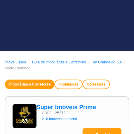
Imóvel Guide
Guia de Imobiliárias e Corretores
Rio Grande do Sul
Morro Redondo
Imobiliárias e Corretores
Imobiliárias
Corretores
Super Imóveis Prime
CRECI:
25272-J
216 imóveis no portal