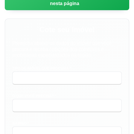
nesta página
Cote seu Imóvel
Preencha abaixo os dados do imóvel que você
procura e receba cotações dos corretores e
imobiliárias especializados na região.
TIPO DE IMÓVEL QUE PROCURA *
O QUE VOCÊ PRECISA? *
BAIRRO *