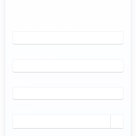
Preencha abaixo os dados do imóvel que você
procura e receba cotações dos corretores e
imobiliárias especializados na região.
TIPO DE IMÓVEL QUE PROCURA *
O QUE VOCÊ PRECISA? *
BAIRRO *
TAMANHO
m²