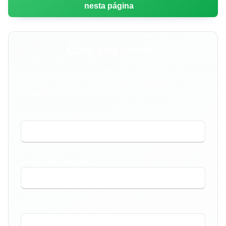
nesta página
Cote seu Imóvel
Preencha abaixo os dados do imóvel que você
procura e receba cotações dos corretores e
imobiliárias especializados na região.
TIPO DE IMÓVEL QUE PROCURA *
O QUE VOCÊ PRECISA? *
BAIRRO *