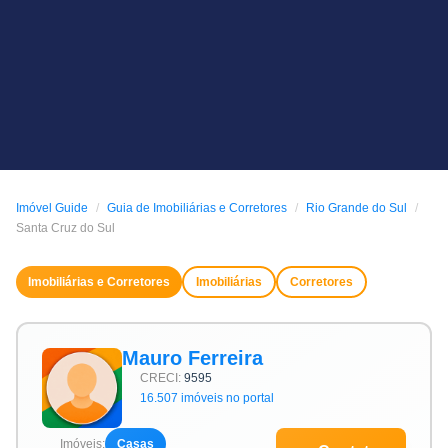
Imóvel Guide
Guia de Imobiliárias e Corretores
Rio Grande do Sul
Santa Cruz do Sul
Imobiliárias e Corretores
Imobiliárias
Corretores
Mauro Ferreira
CRECI:
9595
16.507 imóveis no portal
Imóveis:
Casas