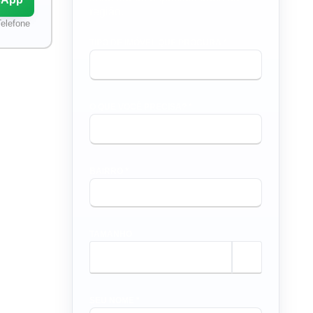
região.
elefone
TIPO DE IMÓVEL QUE PROCURA *
O QUE VOCÊ PRECISA? *
BAIRRO *
TAMANHO
m²
SEU NOME *