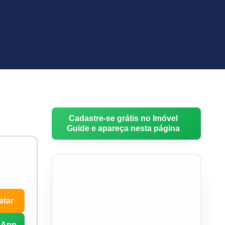
Cadastre-se grátis no Imóvel
Guide e apareça nesta página
Cote seu Imóvel
Preencha abaixo os dados do
atar
imóvel que você procura e receba
cotações dos corretores e
imobiliárias especializados na
sApp