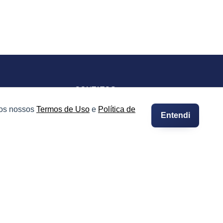
CONTATOS
Imprensa e Jornalismo
 os nossos
Termos de Uso
e
Política de
Entendi
vacidade
Contato
Suporte
Integre seus Imóveis