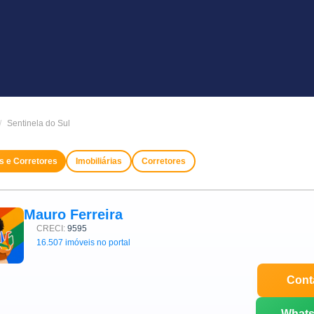
Sentinela do Sul
as e Corretores
Imobiliárias
Corretores
Mauro Ferreira
CRECI:
9595
16.507 imóveis no portal
Cont
What