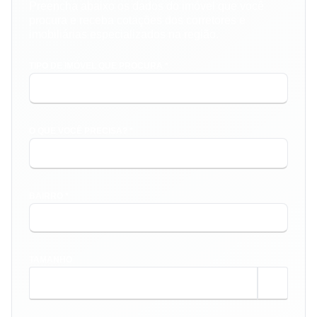
Preencha abaixo os dados do imóvel que você
procura e receba cotações dos corretores e
imobiliárias especializados na região.
TIPO DE IMÓVEL QUE PROCURA *
O QUE VOCÊ PRECISA? *
BAIRRO *
TAMANHO
m²