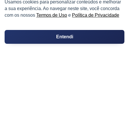
Usamos cookies para personalizar conteúdos e melhorar
a sua experiência. Ao navegar neste site, você concorda
Fazendas
com os nossos
Termos de Uso
e
Política de Privacidade
Depósitos
Imóveis Comerciais
Entendi
Outros Imóveis
SOBRE O IMÓVEL GUIDE
Quem Somos
Como me Cadastrar
Como Responder no Fórum
Dúvidas Frequentes