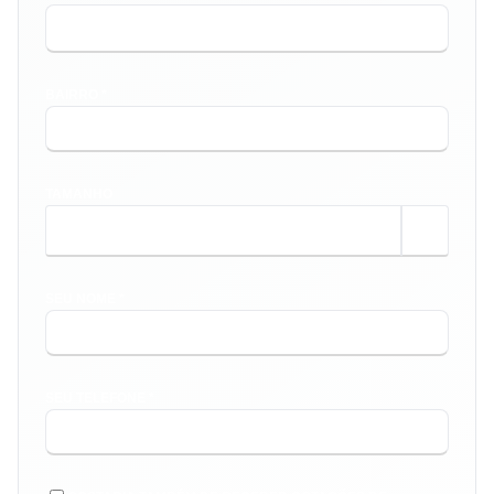
BAIRRO *
TAMANHO
m²
SEU NOME *
SEU TELEFONE *