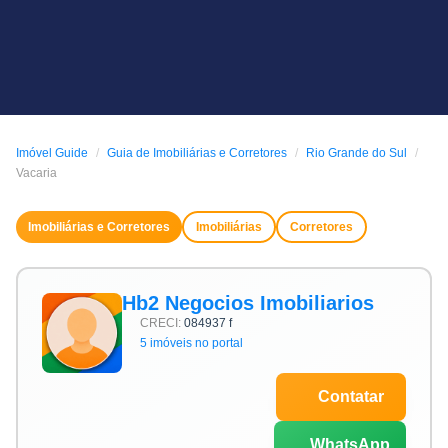
Imóvel Guide
Guia de Imobiliárias e Corretores
Rio Grande do Sul
Vacaria
Imobiliárias e Corretores
Imobiliárias
Corretores
Hb2 Negocios Imobiliarios
CRECI:
084937 f
5 imóveis no portal
Contatar
WhatsApp