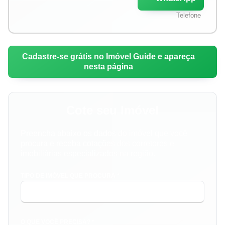
Telefone
Cadastre-se grátis no Imóvel Guide e apareça
nesta página
Cote seu Imóvel
Preencha abaixo os dados do imóvel que você
procura e receba cotações dos corretores e
imobiliárias especializados na região.
TIPO DE IMÓVEL QUE PROCURA *
O QUE VOCÊ PRECISA? *