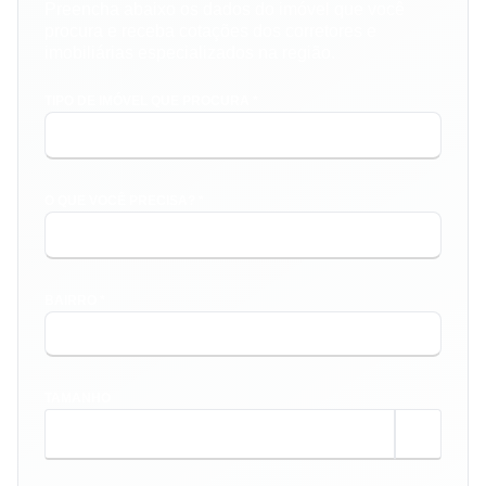
Preencha abaixo os dados do imóvel que você
procura e receba cotações dos corretores e
imobiliárias especializados na região.
TIPO DE IMÓVEL QUE PROCURA *
O QUE VOCÊ PRECISA? *
BAIRRO *
TAMANHO
m²