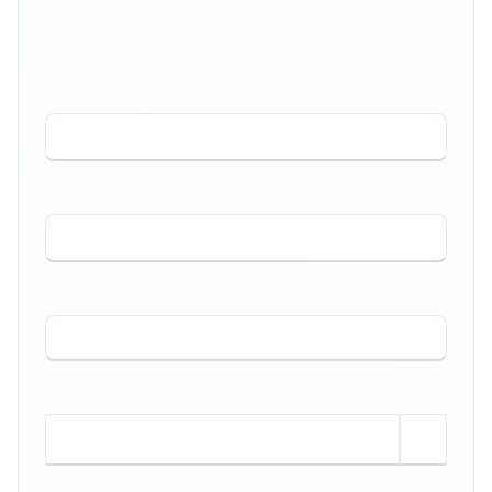
Preencha abaixo os dados do imóvel que você
procura e receba cotações dos corretores e
imobiliárias especializados na região.
TIPO DE IMÓVEL QUE PROCURA *
O QUE VOCÊ PRECISA? *
BAIRRO *
TAMANHO
m²